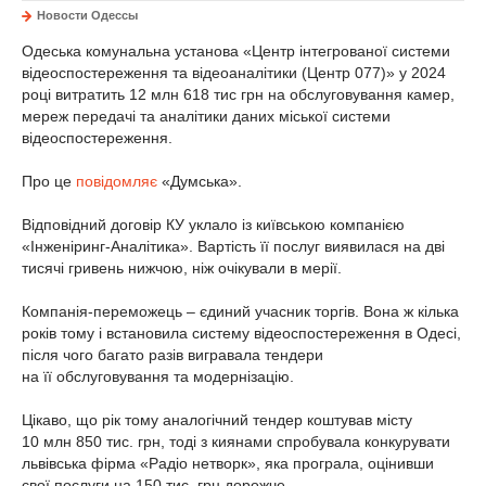
Новости Одессы
Одеська комунальна установа «Центр інтегрованої системи
відеоспостереження та відеоаналітики (Центр 077)» у 2024
році витратить 12 млн 618 тис грн на обслуговування камер,
мереж передачі та аналітики даних міської системи
відеоспостереження.
Про це
повідомляє
«Думська».
Відповідний договір КУ уклало із київською компанією
«Інженіринг-Аналітика». Вартість її послуг виявилася на дві
тисячі гривень нижчою, ніж очікували в мерії.
Компанія-переможець – єдиний учасник торгів. Вона ж кілька
років тому і встановила систему відеоспостереження в Одесі,
після чого багато разів вигравала тендери
на її обслуговування та модернізацію.
Цікаво, що рік тому аналогічний тендер коштував місту
10 млн 850 тис. грн, тоді з киянами спробувала конкурувати
львівська фірма «Радіо нетворк», яка програла, оцінивши
свої послуги на 150 тис. грн дорожче.