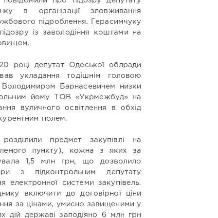
повідомили про підозру депутату
нку в організації зловживання
жбового підроблення. Герасимчуку
підозру із заволодіння коштами на
овищем.
020 році депутат Одеської облради
ував укладання тодішнім головою
и Володимиром Барнасевичем низки
трольним йому ТОВ «Укрмежбуд» на
ння вуличного освітлення в обхід
курентним полем.
розділили предмет закупівлі на
еленого пункту), кожна з яких за
увала 1,5 млн грн, що дозволило
ори з підконтрольним депутату
я електронної системи закупівель.
нику включити до договірної ціни
ення за цінами, умисно завищеними у
их дій державі заподіяно 6 млн грн