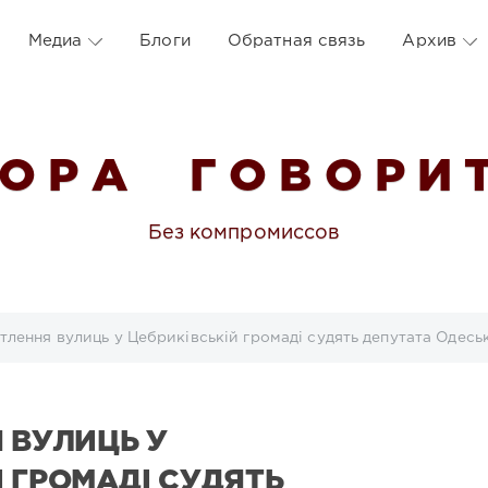
Медиа
Блоги
Обратная связь
Архив
 О Р А Г О В О Р И Т
Без компромиссов
ітлення вулиць у Цебриківській громаді судять депутата Одесь
 ВУЛИЦЬ У
 ГРОМАДІ СУДЯТЬ