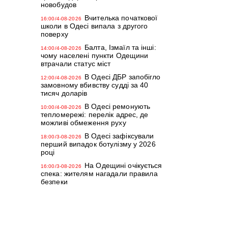
новобудов
Вчителька початкової
16:00/4-08-2026
школи в Одесі випала з другого
поверху
Балта, Ізмаїл та інші:
14:00/4-08-2026
чому населені пункти Одещини
втрачали статус міст
В Одесі ДБР запобігло
12:00/4-08-2026
замовному вбивству судді за 40
тисяч доларів
В Одесі ремонують
10:00/4-08-2026
тепломережі: перелік адрес, де
можливі обмеження руху
В Одесі зафіксували
18:00/3-08-2026
перший випадок ботулізму у 2026
році
На Одещині очікується
16:00/3-08-2026
спека: жителям нагадали правила
безпеки