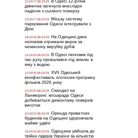
В Одесі 12-річна
12:00/7-08-2026
дівчинка загинула внаслідок
падіння з сьомого поверху
Міську систему
10:00/7-08-2026
паркування Одеси інтегрували з
Дією
На Одещині двоє
18:00/6-08-2026
чоловіків отримали вирок за
незаконну вирубку дубів
В Одесі легковик під
14:00/6-08-2026
час руху провалився під землю в
яму з водою
XVII Одеський
12:00/6-08-2026
кінофестиваль оголосив програму
фільмів 2026 року
Скандал на
10:00/6-08-2026
Ланжероні: міськрада Одеси
добивається демонтажу поверхів
висотки
Оренда приватних
16:00/5-08-2026
будинків на Одещині здорожчала
майже удвічі
Одещина увійшла до
18:00/4-08-2026
трійки лідерів України за кількістю