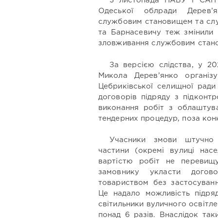
3 листопада НАБУ і САП 
Одеської облради Дерев’я
службовим становищем та слу
та Барнасевичу теж змінили 
зловживання службовим стан
За версією слідства, у 2
Микола Дерев’янко організ
Цебриківської селищної рад
договорів підряду з підкон
виконання робіт з облаштува
тендерних процедур, поза кон
Учасники змови штучно 
частини (окремі вулиці нас
вартістю робіт не перевищ
замовнику укласти догов
товариством без застосуванн
Це надало можливість підряд
світильники вуличного освітл
понад 6 разів. Внаслідок так