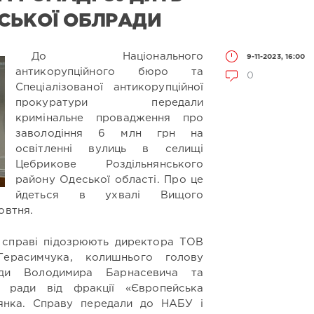
СЬКОЇ ОБЛРАДИ
До Національного
9-11-2023, 16:00
антикорупційного бюро та
0
Спеціалізованої антикорупційної
прокуратури передали
кримінальне провадження про
заволодіння 6 млн грн на
освітленні вулиць в селищі
Цебрикове Роздільнянського
району Одеської області. Про це
йдеться в ухвалі Вищого
овтня.
у справі підозрюють директора ТОВ
ерасимчука, колишнього голову
ади Володимира Барнасевича та
ї ради від фракції «Європейська
’янка. Справу передали до НАБУ і