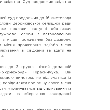
и слідство. Суд продовжив слідство
ний суд продовжив до 16 листопада
олови Цебриківської селищної ради
ож поклали наступні обов’язки:
лужбової особи із встановленою
ся з місця проживання без дозволу;
о місця проживання та/або місця
ілкування зі свідками та здати на
и.
ив до 3 грудня нічний домашній
крмежбуд» Герасимчука. Він
першою вимогою; не відлучатися із
; повідомляти про зміну свого місця
ти; утримуватися від спілкування із
здати на зберігання закордонні