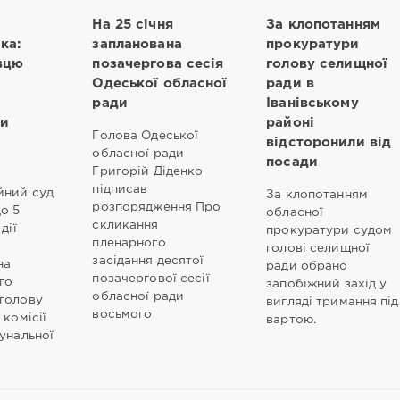
На 25 січня
За клопотанням
ка:
запланована
прокуратури
вцю
позачергова сесія
голову селищної
Одеської обласної
ради в
ради
Іванівському
и
районі
Голова Одеської
відсторонили від
обласної ради
посади
Григорій Діденко
підписав
йний суд
За клопотанням
розпорядження Про
о 5
обласної
скликання
дії
прокуратури судом
пленарного
голові селищної
засідання десятої
на
ради обрано
позачергової сесії
го
запобіжний захід у
обласної ради
голову
вигляді тримання під
восьмого
 комісії
вартою.
унальної