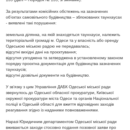
За результатами комісійних обстежень на зазначених
об’єктах самовільного будівництва – зблокованих таунхаусах
- виявлені такі порушення:
земельна ділянка, на якій знаходяться таунхауси, належить
територіальній громаді м. Одеси та у власність або оренду
Одеською міською радою не передавалась;
відсутні вихідні дані на проєктування;
відсутня узгоджена та затверджена в установленому законом
порядку проєктна документація для будівництва зазначених
таунхаусів;
відсутні дозвільні документи на будівництво.
У зв’язку з цим Управління ДАБК Одеської міської ради
звернулось до Одеської обласної прокуратури, Київської
окружної прокуратури міста Одеси та органів Національної
поліції в Одеській області для вжиття відповідних заходів
реагування згідно із наданими повноваженнями.
Наразі Юридичним департаментом Одеської міської ради
вживаються заходи стосовно подання позовної заяви про