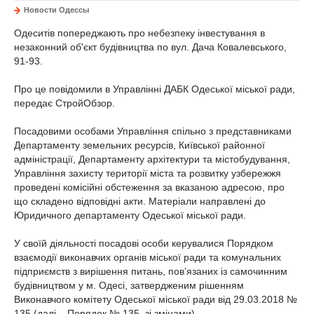
Новости Одессы
Одеситів попереджають про небезпеку інвестування в
незаконний об'єкт будівництва по вул. Дача Ковалевського,
91-93.
Про це повідомили в Управлінні ДАБК Одеської міської ради,
передає СтройОбзор.
Посадовими особами Управління спільно з представниками
Департаменту земельних ресурсів, Київської районної
адміністрації, Департаменту архітектури та містобудування,
Управління захисту території міста та розвитку узбережжя
проведені комісійні обстеження за вказаною адресою, про
що складено відповідні акти. Матеріали направлені до
Юридичного департаменту Одеської міської ради.
У своїй діяльності посадові особи керувалися Порядком
взаємодії виконавчих органів міської ради та комунальних
підприємств з вирішення питань, пов’язаних із самочинним
будівництвом у м. Одесі, затвердженим рішенням
Виконавчого комітету Одеської міської ради від 29.03.2018 №
135 (далі – Порядок № 135, зі змінами).