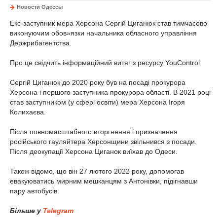
Новости Одессы
Екс-заступник мера Херсона Сергій Циганюк став тимчасово
виконуючим обов»язки начальника обласного управління
Держрибагентства.
Про це свідчить інформаційний витяг з ресурсу YouControl
Сергій Циганюк до 2020 року був на посаді прокурора
Херсона і першого заступника прокурора області. В 2021 році
став заступником (у сфері освіти) мера Херсона Ігоря
Колихаєва.
Після повномасштабного вторгнення і призначення
російського гауляйтера Херсонщини звільнився з посади.
Після деокупації Херсона Циганок виїхав до Одеси.
Також відомо, що він 27 лютого 2022 року, допомогав
евакуюватись мирним мешканцям з Антонівки, підігнавши
пару автобусів.
Більше у
Telegram