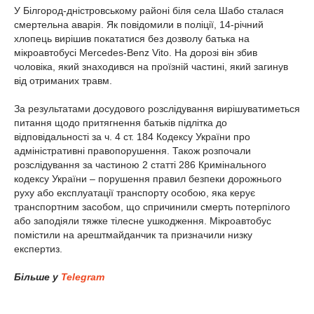
У Білгород-дністровському районі біля села Шабо сталася
смертельна аварія. Як повідомили в поліції, 14-річний
хлопець вирішив покататися без дозволу батька на
мікроавтобусі Mercedes-Benz Vito. На дорозі він збив
чоловіка, який знаходився на проїзній частині, який загинув
від отриманих травм.
За результатами досудового розслідування вирішуватиметься
питання щодо притягнення батьків підлітка до
відповідальності за ч. 4 ст. 184 Кодексу України про
адміністративні правопорушення. Також розпочали
розслідування за частиною 2 статті 286 Кримінального
кодексу України – порушення правил безпеки дорожнього
руху або експлуатації транспорту особою, яка керує
транспортним засобом, що спричинили смерть потерпілого
або заподіяли тяжке тілесне ушкодження. Мікроавтобус
помістили на арештмайданчик та призначили низку
експертиз.
Більше у
Telegram