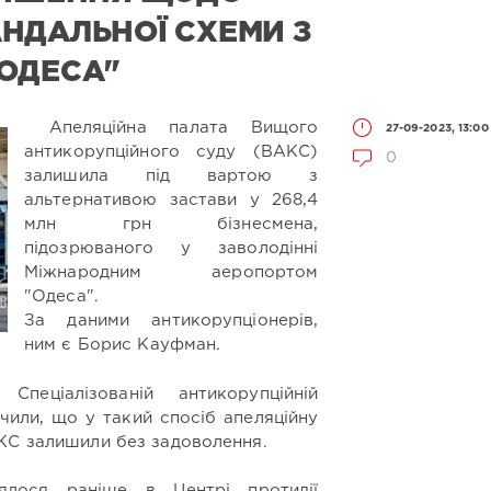
НДАЛЬНОЇ СХЕМИ З
ОДЕСА"
Апеляційна палата Вищого
27-09-2023, 13:00
антикорупційного суду (ВАКС)
0
залишила під вартою з
альтернативою застави у 268,4
млн грн бізнесмена,
підозрюваного у заволодінні
Міжнародним аеропортом
"Одеса".
За даними антикорупціонерів,
ним є Борис Кауфман.
еціалізованій антикорупційній
чили, що у такий спосіб апеляційну
КС залишили без задоволення.
ялося раніше в Центрі протидії