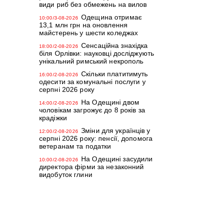
види риб без обмежень на вилов
Одещина отримає
10:00/3-08-2026
13,1 млн грн на оновлення
майстерень у шести коледжах
Сенсаційна знахідка
18:00/2-08-2026
біля Орлівки: науковці досліджують
унікальний римський некрополь
Скільки платитимуть
16:00/2-08-2026
одесити за комунальні послуги у
серпні 2026 року
На Одещині двом
14:00/2-08-2026
чоловікам загрожує до 8 років за
крадіжки
Зміни для українців у
12:00/2-08-2026
серпні 2026 року: пенсії, допомога
ветеранам та податки
На Одещині засудили
10:00/2-08-2026
директора фірми за незаконний
видобуток глини