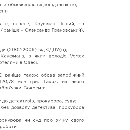
тв з обмеженою відповідальністю;
ени.
в є, власне, Кауфман. Інший, за
 (раніше – Олександр Грановський),
ди (2002-2006) від СДПУ(о);
 Кауфмана, з яким володіє Vertex
отелями в Одесі.
КС раніше також обрав запобіжний
 120,78 млн грн. Також на нього
обов'язки. Зокрема:
до детективів, прокурора, суду;
 без дозволу детектива, прокурора
прокурора чи суд про зміну свого
 роботи;