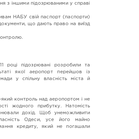
ння з іншими підозрюваними у справі
тивам НАБУ свій паспорт (паспорти)
 документи, що дають право на виїзд
;
контролю.
11 році підозрювані розробили та
ьтаті якої аеропорт перейшов із
омади у спільну власність міста й
-який контроль над аеропортом і не
ості жодного прибутку. Натомість
снювали дохід. Щоб унеможливити
ласність Одеси, усе його майно
мання кредиту, який не погашали