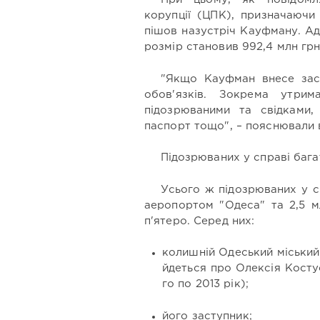
корупції (ЦПК), призначаючи
пішов назустріч Кауфману. Ад
розмір становив 992,4 млн грн
"Якщо Кауфман внесе зас
обов'язків. Зокрема утрим
підозрюваними та свідками,
паспорт тощо", – пояснювали 
Підозрюваних у справі бага
Усього ж підозрюваних у с
аеропортом "Одеса" та 2,5 м
п'ятеро. Серед них:
колишній Одеський міський
йдеться про Олексія Косту
го по 2013 рік);
його заступник;