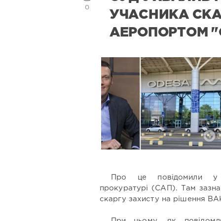
0
УЧАСНИКА СКА
АЕРОПОРТОМ "
Про це повідомили у Сп
прокуратурі (САП). Там зазна
скаргу захисту на рішення ВА
При цьому, як повідомл