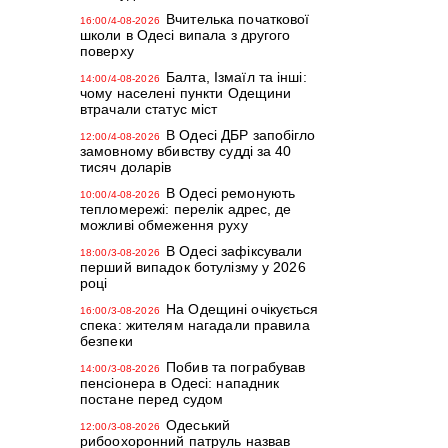
Вчителька початкової
16:00/4-08-2026
школи в Одесі випала з другого
поверху
Балта, Ізмаїл та інші:
14:00/4-08-2026
чому населені пункти Одещини
втрачали статус міст
В Одесі ДБР запобігло
12:00/4-08-2026
замовному вбивству судді за 40
тисяч доларів
В Одесі ремонують
10:00/4-08-2026
тепломережі: перелік адрес, де
можливі обмеження руху
В Одесі зафіксували
18:00/3-08-2026
перший випадок ботулізму у 2026
році
На Одещині очікується
16:00/3-08-2026
спека: жителям нагадали правила
безпеки
Побив та пограбував
14:00/3-08-2026
пенсіонера в Одесі: нападник
постане перед судом
Одеський
12:00/3-08-2026
рибоохоронний патруль назвав