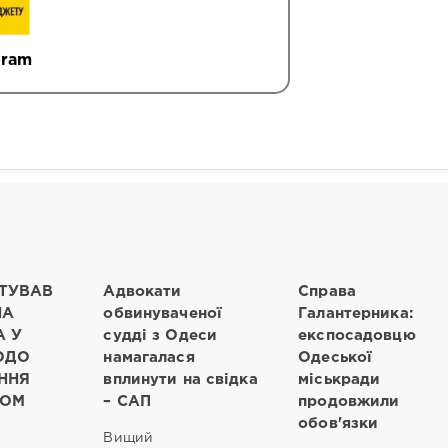
gram
ТУВАВ
Адвокати
Справа
НА
обвинуваченої
Галантерника:
 У
судді з Одеси
експосадовцю
ОДО
намагалася
Одеської
ННЯ
вплинути на свідка
міськради
ТОМ
– САП
продовжили
обов'язки
Вищий