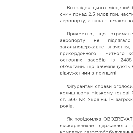
Внаслідок цього місцевий 
суму понад 2,5 млрд грн, части
аеропорту, а інша – незаконн
Прикметно, що отримане
аеропорту не підлягало
загальнодержавне значення,
прикордонного і митного к
основних засобів із 248
об’єктами, що забезпечують 
відчуженими в принципі.
Фігурантам справи оголосили
колишньому міському голові 
ст. 366 КК України. Їм загро
років.
Як повідомляв OBOZREVAT
екскерівникам державного п
комплекс газотурбобудування