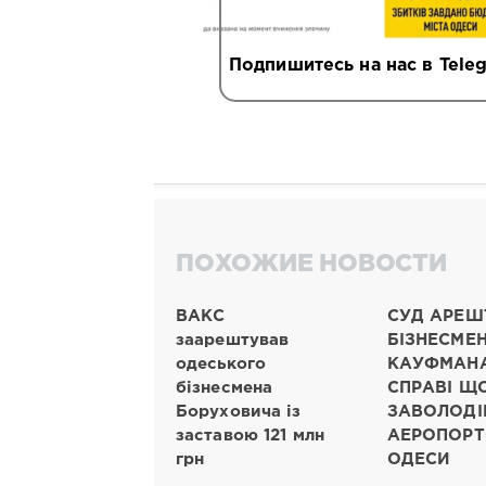
Подпишитесь на нас в Tele
ПОХОЖИЕ НОВОСТИ
ВАКС
СУД АРЕШ
заарештував
БІЗНЕСМЕ
одеського
КАУФМАНА
бізнесмена
СПРАВІ Щ
Боруховича із
ЗАВОЛОДІ
заставою 121 млн
АЕРОПОР
грн
ОДЕСИ