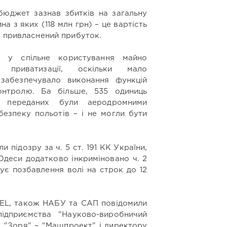
бюджет зазнав збитків на загальну
на з яких (118 млн грн) – це вартість
о привласнений прибуток.
 у спільне користування майно
 приватизації, оскільки мало
 забезпечувало виконання функцій
онтролю. Ба більше, 535 одиниць
8 переданих були аеродромними
безпеку польотів – і не могли бути
 підозру за ч. 5 ст. 191 КК України,
Одеси додатково інкриміновано ч. 2
жує позбавлення волі на строк до 12
EL, також НАБУ та САП повідомили
ідприємства "Науково-виробничий
 "Зоря" – "Машпроект" і директору