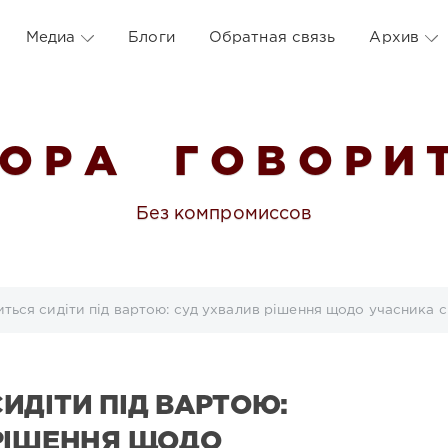
Медиа
Блоги
Обратная связь
Архив
 О Р А Г О В О Р И Т
Без компромиссов
ться сидіти під вартою: суд ухвалив рішення щодо учасника 
ИДІТИ ПІД ВАРТОЮ:
РІШЕННЯ ЩОДО