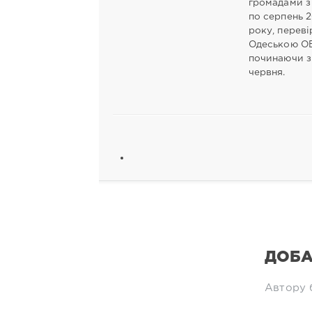
громадами з
по серпень 
року, перев
Одеською О
починаючи з
червня.
ДОБА
Автору 