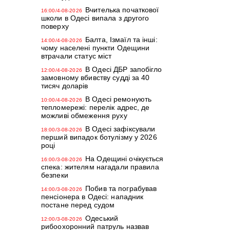
Вчителька початкової
16:00/4-08-2026
школи в Одесі випала з другого
поверху
Балта, Ізмаїл та інші:
14:00/4-08-2026
чому населені пункти Одещини
втрачали статус міст
В Одесі ДБР запобігло
12:00/4-08-2026
замовному вбивству судді за 40
тисяч доларів
В Одесі ремонують
10:00/4-08-2026
тепломережі: перелік адрес, де
можливі обмеження руху
В Одесі зафіксували
18:00/3-08-2026
перший випадок ботулізму у 2026
році
На Одещині очікується
16:00/3-08-2026
спека: жителям нагадали правила
безпеки
Побив та пограбував
14:00/3-08-2026
пенсіонера в Одесі: нападник
постане перед судом
Одеський
12:00/3-08-2026
рибоохоронний патруль назвав