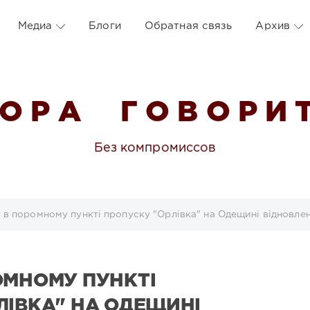
Медиа
Блоги
Обратная связь
Архив
 О Р А Г О В О Р И Т
Без компромиссов
 в поромному пункті пропуску "Орлівка" на Одещині відновлен
ОМНОМУ ПУНКТІ
ЛІВКА" НА ОДЕЩИНІ