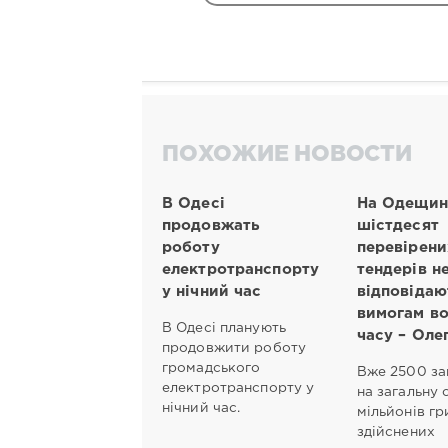
ПОХОЖИЕ НОВОСТИ
В Одесі
На Одещин
продовжать
шістдесят
роботу
перевірени
електротранспорту
тендерів н
у нічний час
відповідаю
вимогам в
В Одесі планують
часу – Оле
продовжити роботу
громадського
Вже 2500 за
електротранспорту у
на загальну 
нічний час.
мільйонів гр
здійснених