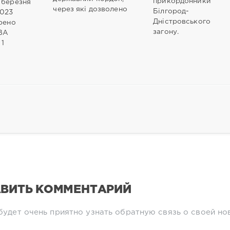
прикордонники
 березня
через які дозволено
Білгород-
2023
Дністровського
ірено
загону.
ВА
 1
ВИТЬ КОММЕНТАРИЙ
будет очень приятно узнать обратную связь о своей но