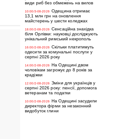
види риб без обмежень на вилов
Одещина отримає
10:00/3-08-2026
13,1 млн грн на оновлення
майстерень у шести коледжах
Сенсаційна знахідка
18:00/2-08-2026
біля Орлівки: науковці досліджують
унікальний римський некрополь
Скільки платитимуть
16:00/2-08-2026
одесити за комунальні послуги у
серпні 2026 року
На Одещині двом
14:00/2-08-2026
чоловікам загрожує до 8 років за
крадіжки
Зміни для українців у
12:00/2-08-2026
серпні 2026 року: пенсії, допомога
ветеранам та податки
На Одещині засудили
10:00/2-08-2026
директора фірми за незаконний
видобуток глини