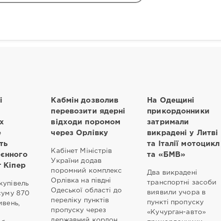
і
Кабмін дозволив
На Одещині
перевозити ядерні
прикордонники
х
відходи поромом
затримали
е
через Орлівку
викрадені у Литві
ть
та Італії мотоцикл
Кабінет Міністрів
оєнного
та «БМВ»
України додав
г Кіпер
поромний комплекс
Два викрадені
Орлівка на півдні
транспортні засоби
купівель
Одеської області до
виявили учора в
суму 870
переліку пунктів
пункті пропуску
ивень,
пропуску через
«Кучурган-авто»
державний кордон,