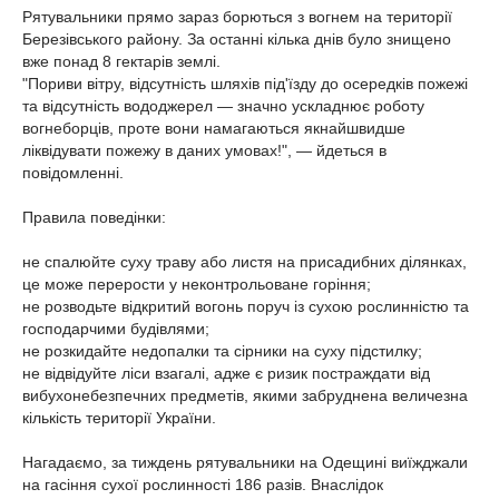
Рятувальники прямо зараз борються з вогнем на території
Березівського району. За останні кілька днів було знищено
вже понад 8 гектарів землі.
"Пориви вітру, відсутність шляхів під'їзду до осередків пожежі
та відсутність вододжерел — значно ускладнює роботу
вогнеборців, проте вони намагаються якнайшвидше
ліквідувати пожежу в даних умовах!", — йдеться в
повідомленні.
Правила поведінки:
не спалюйте суху траву або листя на присадибних ділянках,
це може перерости у неконтрольоване горіння;
не розводьте відкритий вогонь поруч із сухою рослинністю та
господарчими будівлями;
не розкидайте недопалки та сірники на суху підстилку;
не відвідуйте ліси взагалі, адже є ризик постраждати від
вибухонебезпечних предметів, якими забруднена величезна
кількість території України.
Нагадаємо, за тиждень рятувальники на Одещині виїжджали
на гасіння сухої рослинності 186 разів. Внаслідок