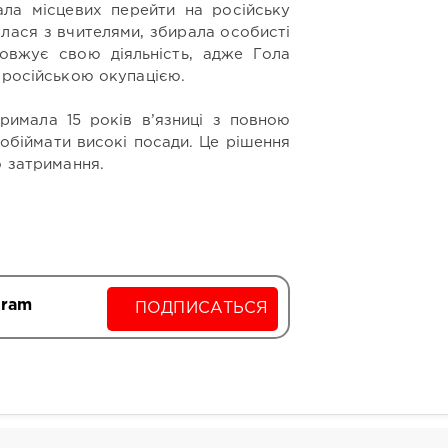
ала місцевих перейти на російську
алася з вчителями, збирала особисті
довжує свою діяльність, адже Гола
 російською окупацією.
римала 15 років в’язниці з повною
обіймати високі посади. Це рішення
о затримання.
gram
ПОДПИСАТЬСЯ