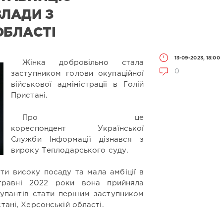
ВЛАДИ З
ОБЛАСТІ
13-09-2023, 18:00
Жінка добровільно стала
0
заступником голови окупаційної
військової адміністрації в Голій
Пристані.
Про це
кореспондент Української
Служби Інформації дізнався з
вироку Теплодарського суду.
ти високу посаду та мала амбіції в
 травні 2022 роки вона прийняла
купантів стати першим заступником
тані, Херсонській області.