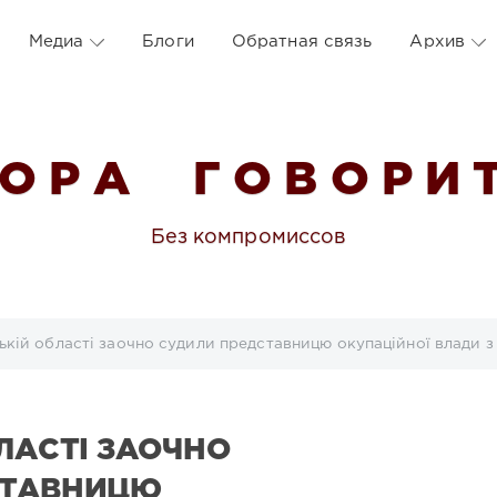
Медиа
Блоги
Обратная связь
Архив
 О Р А Г О В О Р И Т
Без компромиссов
ькій області заочно судили представницю окупаційної влади з
ЛАСТІ ЗАОЧНО
СТАВНИЦЮ