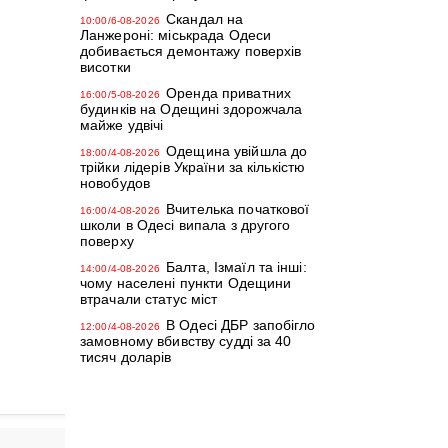
Скандал на
10:00/6-08-2026
Ланжероні: міськрада Одеси
добивається демонтажу поверхів
висотки
Оренда приватних
16:00/5-08-2026
будинків на Одещині здорожчала
майже удвічі
Одещина увійшла до
18:00/4-08-2026
трійки лідерів України за кількістю
новобудов
Вчителька початкової
16:00/4-08-2026
школи в Одесі випала з другого
поверху
Балта, Ізмаїл та інші:
14:00/4-08-2026
чому населені пункти Одещини
втрачали статус міст
В Одесі ДБР запобігло
12:00/4-08-2026
замовному вбивству судді за 40
тисяч доларів