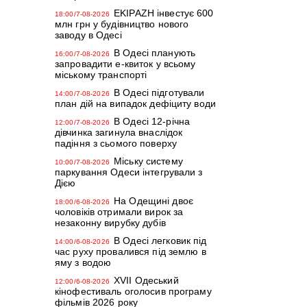
EKIPAZH інвестує 600
18:00/7-08-2026
млн грн у будівництво нового
заводу в Одесі
В Одесі планують
16:00/7-08-2026
запровадити е-квиток у всьому
міському транспорті
В Одесі підготували
14:00/7-08-2026
план дій на випадок дефіциту води
В Одесі 12-річна
12:00/7-08-2026
дівчинка загинула внаслідок
падіння з сьомого поверху
Міську систему
10:00/7-08-2026
паркування Одеси інтегрували з
Дією
На Одещині двоє
18:00/6-08-2026
чоловіків отримали вирок за
незаконну вирубку дубів
В Одесі легковик під
14:00/6-08-2026
час руху провалився під землю в
яму з водою
XVII Одеський
12:00/6-08-2026
кінофестиваль оголосив програму
фільмів 2026 року