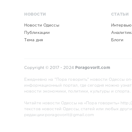
НОВОСТИ
СТАТЬИ
Новости Одессы
Интервью
Публикации
Аналитик
Тема дня
Блоги
Copyright © 2017 - 2024
Poragovorit.com
Ежедневно на "Пора говорить" новости Одессы on-
информационный портал, где сегодня можно узнат
новости экономики, политики, культуры и спорта.
Читайте новости Одессы на «Пора говорить»
http:
текстов новостей Одессы, статей или любых други
редакции:poragovorit@gmail.com