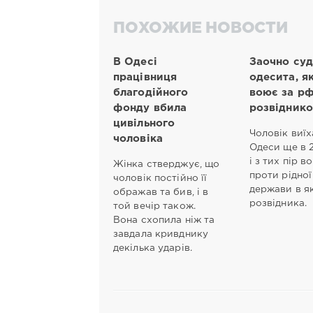
ПОХОЖИЕ НОВОСТИ
В Одесі
Заочно су
працівниця
одесита, я
благодійного
воює за р
фонду вбила
розвідник
цивільного
Чоловік виїх
чоловіка
Одеси ще в 
і з тих пір в
Жінка стверджує, що
проти рідної
чоловік постійно її
держави в як
ображав та бив, і в
розвідника.
той вечір також.
Вона схопила ніж та
завдала кривднику
декілька ударів.