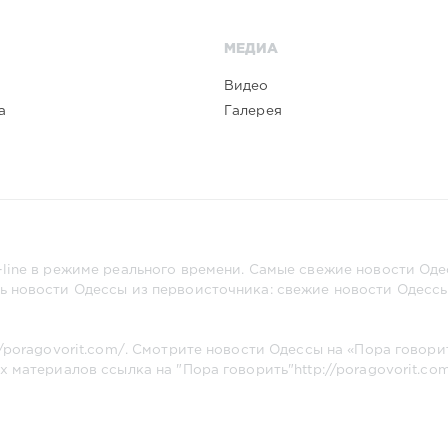
МЕДИА
Видео
а
Галерея
line в режиме реального времени. Самые свежие новости Одес
ь новости Одессы из первоисточника: свежие новости Одессы,
//poragovorit.com/
. Смотрите новости Одессы на «Пора говори
х материалов ссылка на "Пора говорить"
http://poragovorit.co