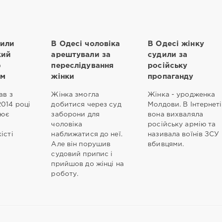
дили
В Одесі чоловіка
В Одесі жінку
кий
арештували за
судили за
ф
переслідування
російську
ом
жінки
пропаганду
ав з
Жінка змогла
Жінка - уродженка
2014 році
добитися через суд
Молдови. В Інтернеті
оює
заборони для
вона вихваляла
чоловіка
російську армію та
істі
наближатися до неї.
називала воїнів ЗСУ
Але він порушив
вбивцями.
судовий припис і
прийшов до жінці на
роботу.