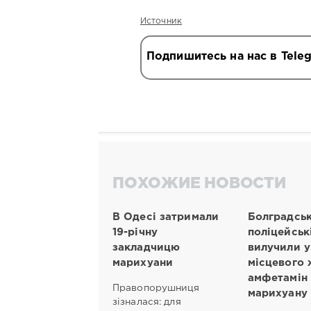
Источник
Подпишитесь на нас в Tele
ПОХОЖИЕ НОВОСТИ
В Одесі затримали
Болградськ
19-річну
поліцейськ
закладчицю
вилучили у
марихуани
місцевого 
амфетамін 
Правопорушниця
марихуану
зізналася: для