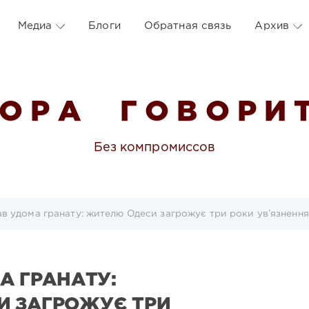
Медиа
Блоги
Обратная связь
Архив
 О Р А Г О В О Р И Т
Без компромиссов
ав удома гранату: жителю Одеси загрожує три роки ув’язненн
А ГРАНАТУ:
И ЗАГРОЖУЄ ТРИ