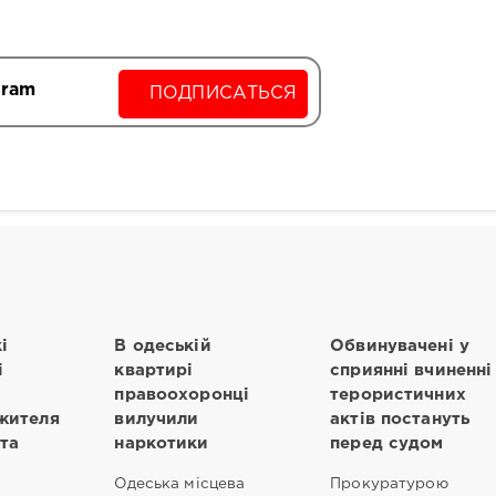
gram
ПОДПИСАТЬСЯ
і
В одеській
Обвинувачені у
і
квартирі
сприянні вчиненні
правоохоронці
терористичних
жителя
вилучили
актів постануть
та
наркотики
перед судом
Одеська місцева
Прокуратурою