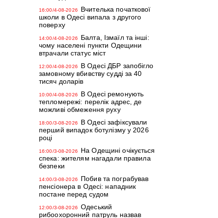
Вчителька початкової
16:00/4-08-2026
школи в Одесі випала з другого
поверху
Балта, Ізмаїл та інші:
14:00/4-08-2026
чому населені пункти Одещини
втрачали статус міст
В Одесі ДБР запобігло
12:00/4-08-2026
замовному вбивству судді за 40
тисяч доларів
В Одесі ремонують
10:00/4-08-2026
тепломережі: перелік адрес, де
можливі обмеження руху
В Одесі зафіксували
18:00/3-08-2026
перший випадок ботулізму у 2026
році
На Одещині очікується
16:00/3-08-2026
спека: жителям нагадали правила
безпеки
Побив та пограбував
14:00/3-08-2026
пенсіонера в Одесі: нападник
постане перед судом
Одеський
12:00/3-08-2026
рибоохоронний патруль назвав