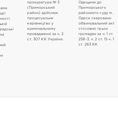
прокуратура № 3
Одещини до
(Приморський
Приморського
ками
район) здійснює
районного суду м.
дії
процесуальне
Одеси скеровано
ності
керівництво у
обвинувальний акт
ькій
кримінальному
стосовно трьох
радські
провадженні за ч. 2
громадян за ч. 1 ст.
ці
ст. 307 КК України.
258-3, ч. 2 ст. 15 ч. 1
ст. 263 КК
ний
ні