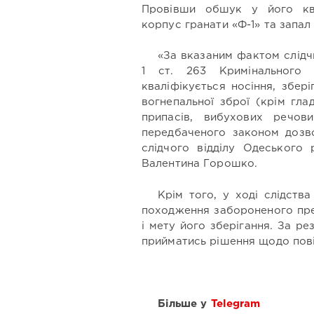
Провівши обшук у його кв
корпус гранати «Ф-1» та запал 
«За вказаним фактом слідч
1 ст. 263 Кримінального 
кваліфікується носіння, збер
вогнепальної зброї (крім гла
припасів, вибухових речов
передбаченого законом дозво
слідчого відділу Одеського 
Валентина Горошко.
Крім того, у ході слідств
походження забороненого пре
і мету його зберігання. За р
прийматись рішення щодо пові
Більше у
Telegram