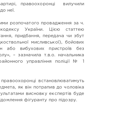
артирі, правоохоронці вилучили
до неї.
ими розпочатого провадження за ч.
кодексу України. Цією статтею
ігання, придбання, передача чи збут
дкоствольної мисливської), бойових
ин або вибухових пристроїв без
лу», – зазначила т.в.о. начальника
районного управління поліції № 1
а правоохоронці встановлюватимуть
дмета, як він потрапив до чоловіка
езультатами висновку експертів буде
домлення фігуранту про підозру.