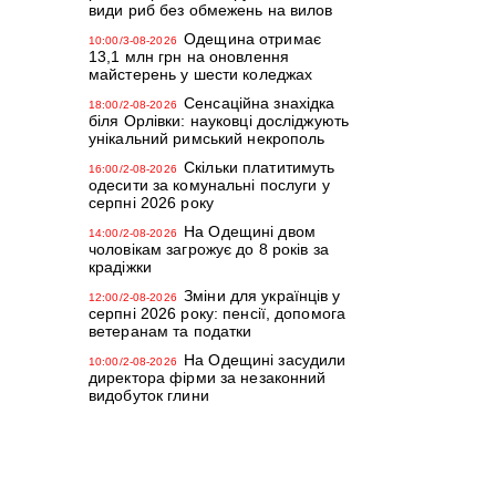
види риб без обмежень на вилов
Одещина отримає
10:00/3-08-2026
13,1 млн грн на оновлення
майстерень у шести коледжах
Сенсаційна знахідка
18:00/2-08-2026
біля Орлівки: науковці досліджують
унікальний римський некрополь
Скільки платитимуть
16:00/2-08-2026
одесити за комунальні послуги у
серпні 2026 року
На Одещині двом
14:00/2-08-2026
чоловікам загрожує до 8 років за
крадіжки
Зміни для українців у
12:00/2-08-2026
серпні 2026 року: пенсії, допомога
ветеранам та податки
На Одещині засудили
10:00/2-08-2026
директора фірми за незаконний
видобуток глини