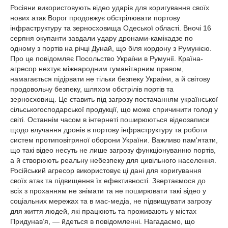
Росіяни використовують відео ударів для коригування своїх
нових атак Ворог продовжує обстрілювати портову
інфраструктуру та зерносховища Одеської області. Вночі 16
серпня окупанти завдали удару дронами-камікадзе по
одному з портів на річці Дунай, що біля кордону з Румунією.
Про це повідомляє Посольство України в Румунії. Країна-
агресор нехтує міжнародним гуманітарним правом,
намагається підірвати не тільки безпеку України, а й світову
продовольчу безпеку, шляхом обстрілів портів та
зерносховищ. Це ставить під загрозу постачанням української
сільськогосподарської продукції, що може спричинити голод у
світі. Останнім часом в інтернеті поширюються відеозаписи
щодо влучання дронів в портову інфраструктуру та роботи
систем протиповітряної оборони України. Важливо пам'ятати,
що такі відео несуть не лише загрозу функціонуванню портів,
а й створюють реальну небезпеку для цивільного населення.
Російський агресор використовує ці дані для коригування
своїх атак та підвищення їх ефективності. Звертаємося до
всіх з проханням не знімати та не поширювати такі відео у
соціальних мережах та в мас-медіа, не підвищувати загрозу
для життя людей, які працюють та проживають у містах
Придунав’я, — йдеться в повідомленні. Нагадаємо, що