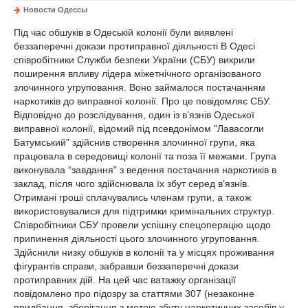
Новости Одессы
Під час обшуків в Одеській колонії були виявлені
беззаперечні докази протиправної діяльності В Одесі
співробітники Служби безпеки України (СБУ) викрили
поширення впливу лідера міжетнічного організованого
злочинного угруповання. Воно займалося постачанням
наркотиків до виправної колонії. Про це повідомляє СБУ.
Відповідно до розслідування, один із в’язнів Одеської
виправної колонії, відомий під псевдонімом "Лавасогли
Батумський" здійснив створення злочинної групи, яка
працювала в середовищі колонії та поза її межами. Група
виконувала “завдання” з ведення постачання наркотиків в
заклад, після чого здійснювала їх збут серед в’язнів.
Отримані гроші сплачувались членам групи, а також
використовувалися для підтримки кримінальних структур.
Співробітники СБУ провели успішну спецоперацію щодо
припинення діяльності цього злочинного угруповання.
Здійснили низку обшуків в колонії та у місцях проживання
фігурантів справи, забравши беззаперечні докази
протиправних дій. На цей час ватажку організації
повідомлено про підозру за статтями 307 (незаконне
придбання, зберігання з метою збуту наркотичних засобів у