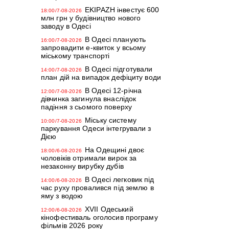
EKIPAZH інвестує 600
18:00/7-08-2026
млн грн у будівництво нового
заводу в Одесі
В Одесі планують
16:00/7-08-2026
запровадити е-квиток у всьому
міському транспорті
В Одесі підготували
14:00/7-08-2026
план дій на випадок дефіциту води
В Одесі 12-річна
12:00/7-08-2026
дівчинка загинула внаслідок
падіння з сьомого поверху
Міську систему
10:00/7-08-2026
паркування Одеси інтегрували з
Дією
На Одещині двоє
18:00/6-08-2026
чоловіків отримали вирок за
незаконну вирубку дубів
В Одесі легковик під
14:00/6-08-2026
час руху провалився під землю в
яму з водою
XVII Одеський
12:00/6-08-2026
кінофестиваль оголосив програму
фільмів 2026 року