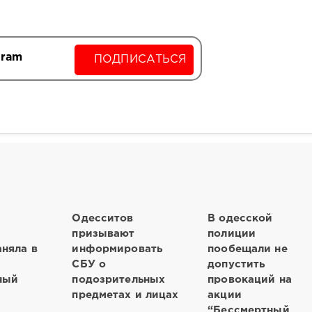
gram
ПОДПИСАТЬСЯ
Одесситов
В одесской
призывают
полиции
няла в
информировать
пообещали не
СБУ о
допустить
ный
подозрительных
провокаций на
предметах и лицах
акции
“Бессмертный