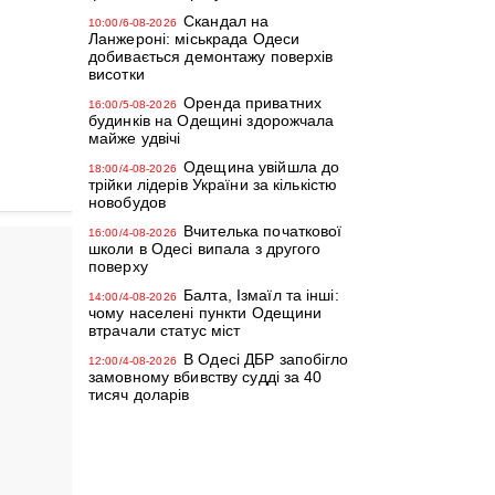
Скандал на
10:00/6-08-2026
Ланжероні: міськрада Одеси
добивається демонтажу поверхів
висотки
Оренда приватних
16:00/5-08-2026
будинків на Одещині здорожчала
майже удвічі
Одещина увійшла до
18:00/4-08-2026
трійки лідерів України за кількістю
новобудов
Вчителька початкової
16:00/4-08-2026
школи в Одесі випала з другого
поверху
Балта, Ізмаїл та інші:
14:00/4-08-2026
чому населені пункти Одещини
втрачали статус міст
В Одесі ДБР запобігло
12:00/4-08-2026
замовному вбивству судді за 40
тисяч доларів