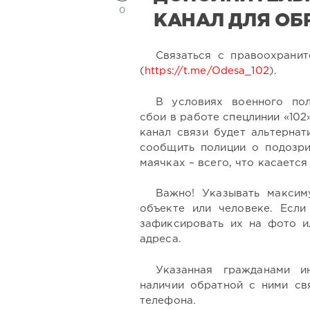
0
КАНАЛ ДЛЯ О
Связаться с правоохрани
(
https://t.me/Odesa_102
).
В условиях военного по
сбои в работе спецлинии «102
канал связи будет альтернат
сообщить полиции о подозрит
маячках – всего, что касаетс
Важно! Указывать максим
объекте или человеке. Если
зафиксировать их на фото и
адреса.
Указанная гражданами и
наличии обратной с ними св
телефона.