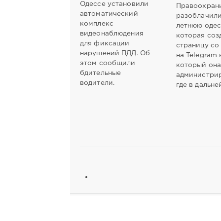
Одессе установили
Правоохран
автоматический
разоблачили
комплекс
летнюю одес
видеонаблюдения
которая соз
для фиксации
страницу со
нарушений ПДД. Об
на Telegram 
этом сообщили
который он
бдительные
администри
водители.
где в дальн