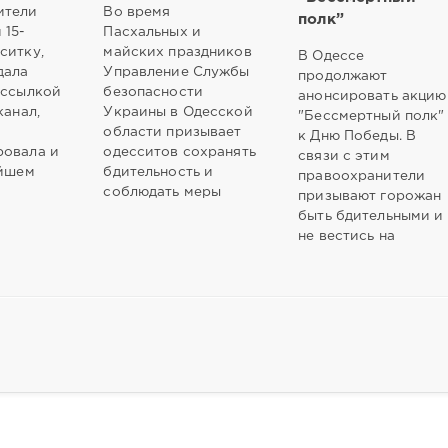
ители
Во время
полк”
 15-
Пасхальных и
ситку,
майских праздников
В Одессе
дала
Управление Службы
продолжают
 ссылкой
безопасности
анонсировать акцию
канал,
Украины в Одесской
"Бессмертный полк"
а
области призывает
к Дню Победы. В
ровала и
одесситов сохранять
связи с этим
ейшем
бдительность и
правоохранители
соблюдать меры
призывают горожан
быть бдительными и
не вестись на