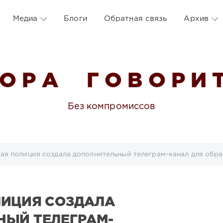
Медиа
Блоги
Обратная связь
Архив
 О Р А Г О В О Р И Т
Без компромиссов
ая полиция создала дополнительный телеграм-канал для обр
ЛИЦИЯ СОЗДАЛА
НЫЙ ТЕЛЕГРАМ-