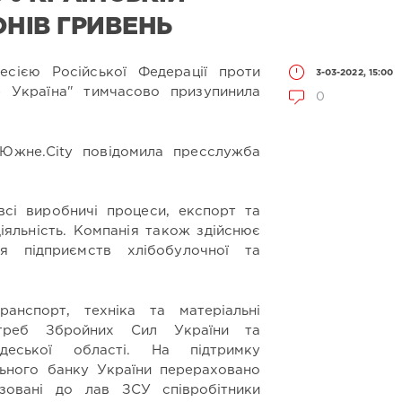
ОНІВ ГРИВЕНЬ
есією Російської Федерації проти
3-03-2022, 15:00
 Україна" тимчасово призупинила
0
 Южне.City повідомила пресслужба
всі виробничі процеси, експорт та
діяльність. Компанія також здійснює
я підприємств хлібобулочної та
ранспорт, техніка та матеріальні
треб Збройних Сил України та
деської області. На підтримку
ального банку України перераховано
ізовані до лав ЗСУ співробітники