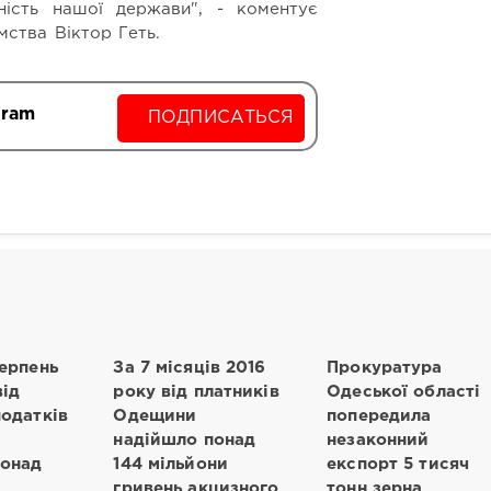
ність нашої держави", - коментує
мства Віктор Геть.
gram
ПОДПИСАТЬСЯ
серпень
За 7 місяців 2016
Прокуратура
від
року від платників
Одеської області
податків
Одещини
попередила
надійшло понад
незаконний
понад
144 мільйони
експорт 5 тисяч
гривень акцизного
тонн зерна