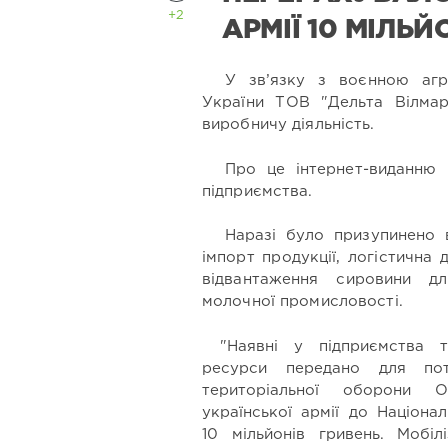
+2
АРМІЇ 10 МІЛЬЙ
У зв’язку з воєнною агр
України ТОВ "Дельта Вілмар
виробничу діяльність.
Про це інтернет-виданню
підприємства.
Наразі було призупинено 
імпорт продукції, логістична 
відвантаження сировини дл
молочної промисловості.
"Наявні у підприємства т
ресурси передано для по
територіальної оборони О
української армії до Націон
10 мільйонів гривень. Мобіл