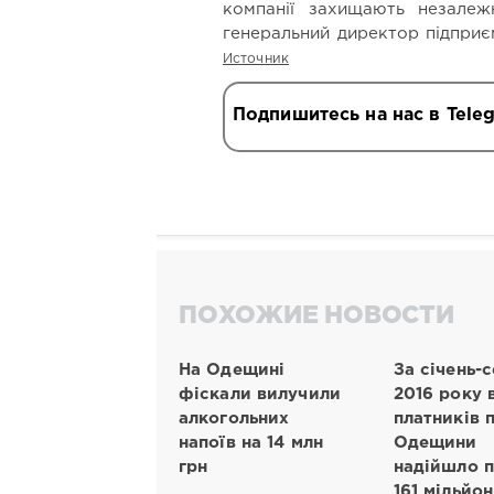
компанії захищають незалеж
генеральний директор підприє
Источник
Подпишитесь на нас в Tele
ПОХОЖИЕ НОВОСТИ
На Одещині
За січень-
фіскали вилучили
2016 року 
алкогольних
платників 
напоїв на 14 млн
Одещини
грн
надійшло 
161 мільйон