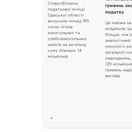
Співробітники
гривень ак
податкової міліції
податку
Одеської області
вилучили понад 195
Це майже на
тисяч літрів
мільйонів гр
алкогольних та
більше, ніж 
слабоалкогольних
аналогічний
напоїв на загальну
минулого рок
суму близько 14
загальної су
мільйонів
надходжень,
129 мільйоні
гривень над
вигляді