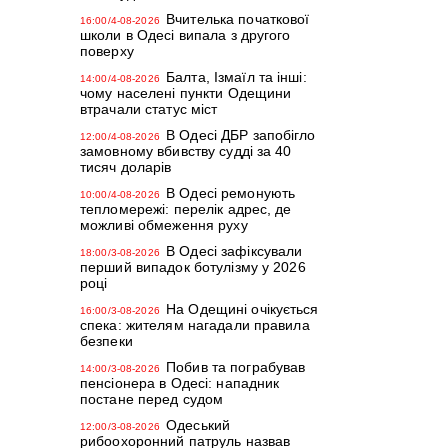
Вчителька початкової
16:00/4-08-2026
школи в Одесі випала з другого
поверху
Балта, Ізмаїл та інші:
14:00/4-08-2026
чому населені пункти Одещини
втрачали статус міст
В Одесі ДБР запобігло
12:00/4-08-2026
замовному вбивству судді за 40
тисяч доларів
В Одесі ремонують
10:00/4-08-2026
тепломережі: перелік адрес, де
можливі обмеження руху
В Одесі зафіксували
18:00/3-08-2026
перший випадок ботулізму у 2026
році
На Одещині очікується
16:00/3-08-2026
спека: жителям нагадали правила
безпеки
Побив та пограбував
14:00/3-08-2026
пенсіонера в Одесі: нападник
постане перед судом
Одеський
12:00/3-08-2026
рибоохоронний патруль назвав