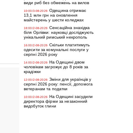
види риб без обмежень на вилов
Одещина отримає
10:00/3-08-2026
13,1 млн грн на оновлення
майстерень у шести коледжах
Сенсаційна знахідка
18:00/2-08-2026
біля Орлівки: науковці досліджують
унікальний римський некрополь
Скільки платитимуть
16:00/2-08-2026
одесити за комунальні послуги у
серпні 2026 року
На Одещині двом
14:00/2-08-2026
чоловікам загрожує до 8 років за
крадіжки
Зміни для українців у
12:00/2-08-2026
серпні 2026 року: пенсії, допомога
ветеранам та податки
На Одещині засудили
10:00/2-08-2026
директора фірми за незаконний
видобуток глини