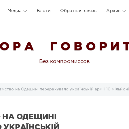
Медиа
Блоги
Обратная связь
Архив
 О Р А Г О В О Р И Т
Без компромиссов
ємство на Одещині перерахувало українській армії 10 мільйоні
 НА ОДЕЩИНІ
 УКРАЇНСЬКІЙ