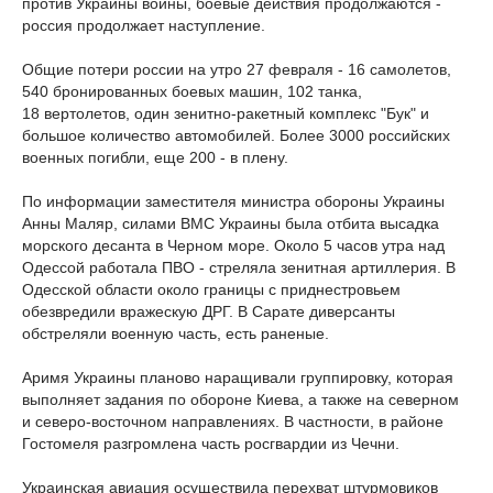
против Украины войны, боевые действия продолжаются -
россия продолжает наступление.
Общие потери россии на утро 27 февраля - 16 самолетов,
540 бронированных боевых машин, 102 танка,
18 вертолетов, один зенитно-ракетный комплекс "Бук" и
большое количество автомобилей. Более 3000 российских
военных погибли, еще 200 - в плену.
По информации заместителя министра обороны Украины
Анны Маляр, силами ВМС Украины была отбита высадка
морского десанта в Черном море. Около 5 часов утра над
Одессой работала ПВО - стреляла зенитная артиллерия. В
Одесской области около границы с приднестровьем
обезвредили вражескую ДРГ. В Сарате диверсанты
обстреляли военную часть, есть раненые.
Аримя Украины планово наращивали группировку, которая
выполняет задания по обороне Киева, а также на северном
и северо-восточном направлениях. В частности, в районе
Гостомеля разгромлена часть росгвардии из Чечни.
Украинская авиация осуществила перехват штурмовиков