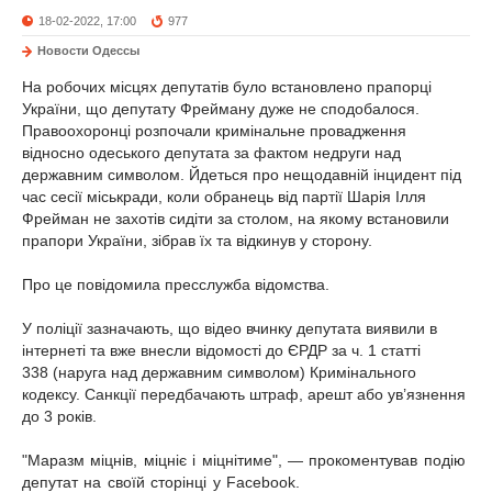
18-02-2022, 17:00
977
Новости Одессы
На робочих місцях депутатів було встановлено прапорці
України, що депутату Фрейману дуже не сподобалося.
Правоохоронці розпочали кримінальне провадження
відносно одеського депутата за фактом недруги над
державним символом. Йдеться про нещодавній інцидент під
час сесії міськради, коли обранець від партії Шарія Ілля
Фрейман не захотів сидіти за столом, на якому встановили
прапори України, зібрав їх та відкинув у сторону.
Про це повідомила пресслужба відомства.
У поліції зазначають, що відео вчинку депутата виявили в
інтернеті та вже внесли відомості до ЄРДР за ч. 1 статті
338 (наруга над державним символом) Кримінального
кодексу. Санкції передбачають штраф, арешт або ув’язнення
до 3 років.
"Маразм міцнів, міцніє і міцнітиме", —
прокоментував
подію
депутат на своїй сторінці у Facebook.