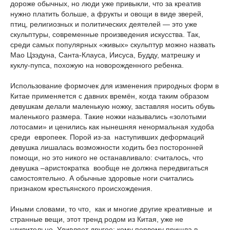
дороже обычных, но люди уже привыкли, что за креатив
нужно платить больше, а фрукты и овощи в виде зверей,
птиц, религиозных и политических деятелей — это уже
скульптуры, современные произведения искусства. Так,
среди самых популярных «живых» скульптур можно назвать
Мао Цзэдуна, Санта-Клауса, Иисуса, Будду, матрешку и
куклу-пупса, похожую на новорожденного ребенка.
Использование формочек для изменения природных форм в
Китае применяется с давних времён, когда таким образом
девушкам делали маленькую ножку, заставляя носить обувь
маленького размера. Такие ножки назывались «золотыми
лотосами» и ценились как нынешняя ненормальная худоба
среди европеек. Порой из-за наступивших деформаций
девушка лишалась возможности ходить без посторонней
помощи, но это никого не останавливало: считалось, что
девушка –аристократка вообще не должна передвигаться
самостоятельно. А обычные здоровые ноги считались
признаком крестьянского происхождения.
Иными словами, то что, как и многие другие креативные и
странные вещи, этот тренд родом из Китая, уже не
удивительно. Удивляет другое: кому первому пришла в