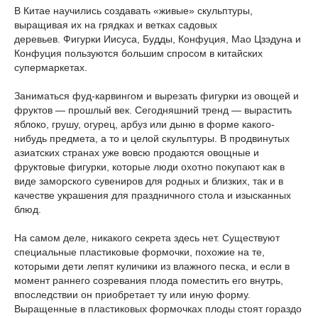
В Китае научились создавать «живые» скульптуры,
выращивая их на грядках и ветках садовых
деревьев. Фигурки Иисуса, Будды, Конфуция, Мао Цзэдуна и
Конфуция пользуются большим спросом в китайских
супермаркетах.
Заниматься фуд-карвингом и вырезать фигурки из овощей и
фруктов — прошлый век. Сегодняшний тренд — вырастить
яблоко, грушу, огурец, арбуз или дыню в форме какого-
нибудь предмета, а то и целой скульптуры. В продвинутых
азиатских странах уже вовсю продаются овощные и
фруктовые фигурки, которые люди охотно покупают как в
виде заморского сувениров для родных и близких, так и в
качестве украшения для праздничного стола и изысканных
блюд.
На самом деле, никакого секрета здесь нет. Существуют
специальные пластиковые формочки, похожие на те,
которыми дети лепят куличики из влажного песка, и если в
момент раннего созревания плода поместить его внутрь,
впоследствии он приобретает ту или иную форму.
Выращенные в пластиковых формочках плоды стоят гораздо