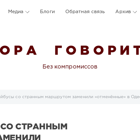
Медиа
Блоги
Обратная связь
Архив
 О Р А Г О В О Р И Т
Без компромиссов
йбусы со странным маршрутом заменили «отменённые» в Оде
 СО СТРАННЫМ
АМЕНИЛИ