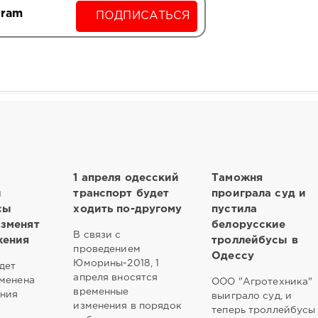
gram
ПОДПИСАТЬСЯ
1 апреля одесский
Таможня
и
транспорт будет
проиграла суд и
сы
ходить по-другому
пустила
изменят
белорусские
В связи с
жения
троллейбусы в
проведением
Одессу
Юморины-2018, 1
дет
апреля вносятся
менена
ООО "Агротехника"
временные
ения
выиграло суд, и
изменения в порядок
теперь троллейбусы