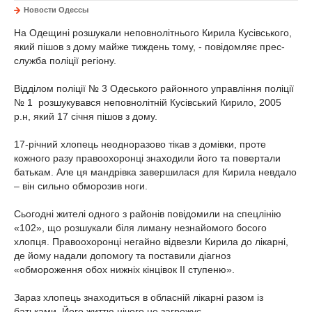
Новости Одессы
На Одещині розшукали неповнолітнього Кирила Кусівського,
який пішов з дому майже тиждень тому, - повідомляє прес-
служба поліції регіону.
Відділом поліції № 3 Одеського районного управління поліції
№ 1 розшукувався неповнолітній Кусівський Кирило, 2005
р.н, який 17 січня пішов з дому.
17-річний хлопець неодноразово тікав з домівки, проте
кожного разу правоохоронці знаходили його та повертали
батькам. Але ця мандрівка завершилася для Кирила невдало
– він сильно обморозив ноги.
Сьогодні жителі одного з районів повідомили на спецлінію
«102», що розшукали біля лиману незнайомого босого
хлопця. Правоохоронці негайно відвезли Кирила до лікарні,
де йому надали допомогу та поставили діагноз
«обмороження обох нижніх кінцівок II ступеню».
Зараз хлопець знаходиться в обласній лікарні разом із
батьками. Його життю нічого не загрожує.