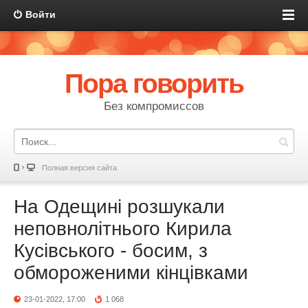
Войти
Пора говорить
Без компромиссов
Полная версия сайта
На Одещині розшукали
неповнолітнього Кирила
Кусівського - босим, з
обмороженими кінцівками
23-01-2022, 17:00
1 068