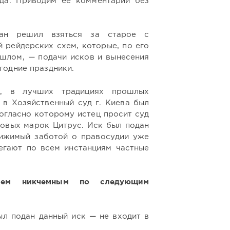
да. Приводим ее комментарий без
бан решил взяться за старое с
 рейдерских схем, которые, по его
ошлом, — подачи исков и вынесения
годние праздники.
о, в лучших традициях прошлых
а в Хозяйственный суд г. Киева был
согласно которому истец просит суд
говых марок Цитрус. Иск был подан
движимый заботой о правосудии уже
егают по всем инстанциям частные
ем никчемным по следующим
ыл подан данный иск — не входит в