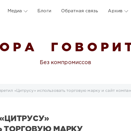
Медиа
Блоги
Обратная связь
Архив
 О Р А Г О В О Р И Т
Без компромиссов
претил «Цитрусу» использовать торговую марку и сайт компа
 «ЦИТРУСУ»
Ь ТОРГОВУЮ МАРКУ