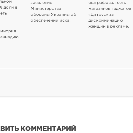
льной
заявление
оштрафовал сеть
% доли в
Министерства
магазинов гаджетов
сеть
обороны Украины об
«Цитрус» за
обеспечении иска.
дискриминацию
и
женщин в рекламе.
Дмитрия
Геннадию
ВИТЬ КОММЕНТАРИЙ