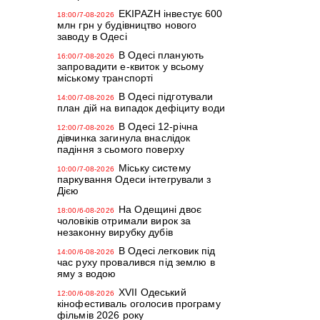
EKIPAZH інвестує 600
18:00/7-08-2026
млн грн у будівництво нового
заводу в Одесі
В Одесі планують
16:00/7-08-2026
запровадити е-квиток у всьому
міському транспорті
В Одесі підготували
14:00/7-08-2026
план дій на випадок дефіциту води
В Одесі 12-річна
12:00/7-08-2026
дівчинка загинула внаслідок
падіння з сьомого поверху
Міську систему
10:00/7-08-2026
паркування Одеси інтегрували з
Дією
На Одещині двоє
18:00/6-08-2026
чоловіків отримали вирок за
незаконну вирубку дубів
В Одесі легковик під
14:00/6-08-2026
час руху провалився під землю в
яму з водою
XVII Одеський
12:00/6-08-2026
кінофестиваль оголосив програму
фільмів 2026 року