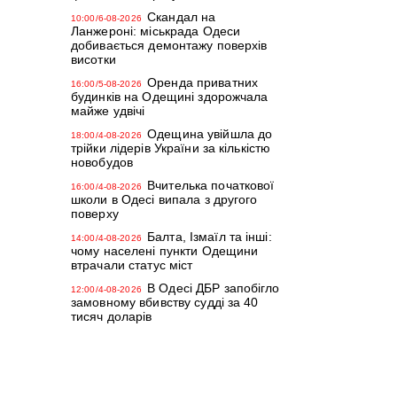
Скандал на
10:00/6-08-2026
Ланжероні: міськрада Одеси
добивається демонтажу поверхів
висотки
Оренда приватних
16:00/5-08-2026
будинків на Одещині здорожчала
майже удвічі
Одещина увійшла до
18:00/4-08-2026
трійки лідерів України за кількістю
новобудов
Вчителька початкової
16:00/4-08-2026
школи в Одесі випала з другого
поверху
Балта, Ізмаїл та інші:
14:00/4-08-2026
чому населені пункти Одещини
втрачали статус міст
В Одесі ДБР запобігло
12:00/4-08-2026
замовному вбивству судді за 40
тисяч доларів