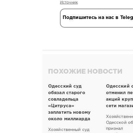
Источник
Подпишитесь на нас в Tele
ПОХОЖИЕ НОВОСТИ
Одесский суд
Одесский 
обязал старого
отменил п
совладельца
акций кру
«Цитруса»
сети магаз
заплатить новому
Хозяйственн
около миллиарда
Одесской о
признал
Хозяйственный суд