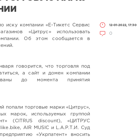
НИИ
по иску компании «Е-Тикетс Сервис
12-01-2022, 17:30
агазинов «Цитрус» использовать
0
омпании. Об этом сообщается в
ений.
нваря говорится, что торговля под
титься, а сайт и домен компании
ованы до момента принятия
ий попали торговые марки «Цитрус»,
ых марок, используемых группой
нт» (CITRUS discount), «ЦИТРУС
ike.bike, AIR MUSIC и L.А.Р.Т.И. Суд
предприятию «Укрпатент» вносить