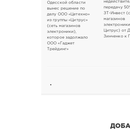
недействите
Одесской области
передачу 50
вынес решение по
ЗТ-Инвест (
делу ООО «Цетехно»
магазинов
из группы «Цитрус»
электроник
(сеть магазинов
Цитрус) от 
электроники),
Зинченко к 
которое задолжало
ООО «Гаджет
Трейдинг»
ДОБА