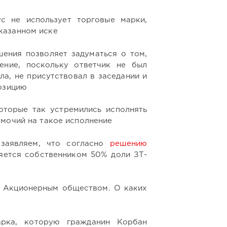
ус не использует торговые марки,
казанном иске
шения позволяет задуматься о том,
ение, поскольку ответчик не был
ла, не присутствовал в заседании и
позицию
которые так устремились исполнять
омочий на такое исполнение
заявляем, что согласно
решению
яется собственником 50% доли ЗТ-
я Акционерным обществом. О каких
арка, которую гражданин Корбан