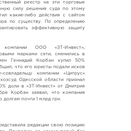
ственный реестр на эти торговые
нную силу решения суда по этому
тил какие-либо действия с сайтом
ора по существу. По определению
рантировать эффективную защиту
и компании ООО «ЗТ-Инвест»,
овыми марками сети, сменились в
смен Геннадий Корбан купил 50%
бщил, что его юристы подали исков
-совладельцу компании «Цитрус»
 хозсуд Одесской области признал
0% доли в «ЗТ-Инвест» от Дмитрия
бря Корбан заявил, что компания
 долгам почти 1 млрд грн.
редставила редакции свою позицию