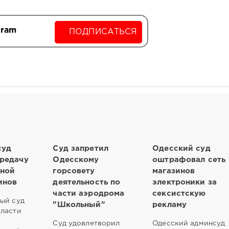
gram
ПОДПИСАТЬСЯ
суд
Суд запретил
Одесский суд
ередачу
Одесскому
оштрафовал сеть
пной
горсовету
магазинов
инов
деятельность по
электроники за
части аэродрома
сексистскую
ый суд
"Школьный"
рекламу
бласти
Суд удовлетворил
Одесский админсуд