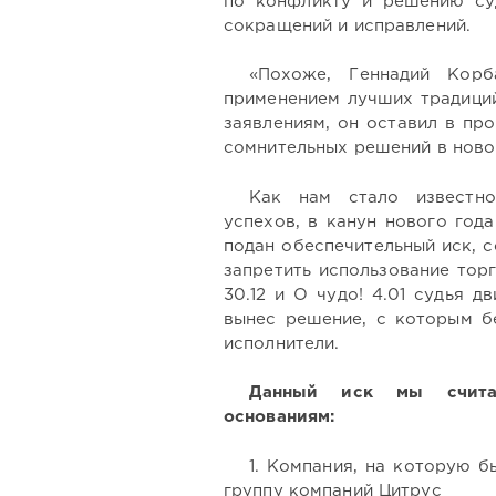
по конфликту и решению су
сокращений и исправлений.
«Похоже, Геннадий Кор
применением лучших традиций
заявлениям, он оставил в пр
сомнительных решений в ново
Как нам стало известн
успехов, в канун нового год
подан обеспечительный иск, 
запретить использование тор
30.12 и О чудо! 4.01 судья 
вынес решение, с которым б
исполнители.
Данный иск мы счита
основаниям:
1. Компания, на которую б
группу компаний Цитрус