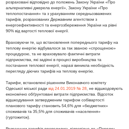
розраховані відповідно до положень Закону України «Про
альтернативні джерела енергії», Закону України «Про
теплопостачання» та з урахуванням середньозважених
тарифів, розрахованих Державним агентством з
енергоефективності та енергозбереження України на рівні
90% від вартості теплової енергії.
Враховуючи те, що встановлення попереднього тарифу на
теплову енергію відбувалося за так званою «спрощеною»
процедурою, та не враховувало фактичні витрати
підприємства, які задіяні в процесі виробництва та
постачання теплової енергії, наразі виникла необхідність
перегляду діючих тарифів на теплову енергію.
Тарифи, встановлені рішенням Виконавчого комітету
Одеської міської ради
від 24.01.2019 № 28
, не відшкодовують
економічно обґрунтовані витрати підприємства. Відсоток
відшкодування затвердженим тарифом собівартості
планового тарифу становить 54,6% для «бюджетних»
споживачів та 35,5% для споживачів «населення»
(гуртожиток).
Розрахунки тарифів проводились відповідно до «Порядку