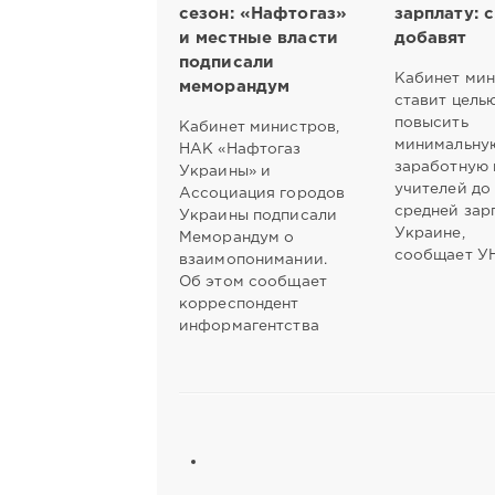
сезон: «Нафтогаз»
зарплату: 
и местные власти
добавят
подписали
Кабинет ми
меморандум
ставит цель
повысить
Кабинет министров,
минимальну
НАК «Нафтогаз
заработную 
Украины» и
учителей до
Ассоциация городов
средней зар
Украины подписали
Украине,
Меморандум о
сообщает У
взаимопонимании.
Об этом сообщает
корреспондент
информагентства