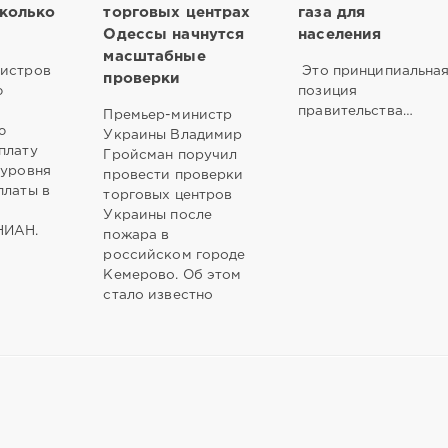
сколько
торговых центрах
газа для
Одессы начнутся
населения
масштабные
нистров
Это принципиальна
проверки
ю
позиция
правительства…
Премьер-министр
ю
Украины Владимир
плату
Гройсман поручил
 уровня
провести проверки
платы в
торговых центров
Украины после
НИАН.
пожара в
российском городе
Кемерово. Об этом
стало известно