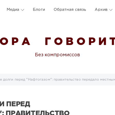
Медиа
Блоги
Обратная связь
Архив
 О Р А Г О В О Р И Т
Без компромиссов
е долги перед "Нафтогазом": правительство передало местны
И ПЕРЕД
: ПРАВИТЕЛЬСТВО