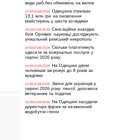
види риб без обмежень на вилов
Одещина отримає
10:00/3-08-2026
13,1 млн грн на оновлення
майстерень у шести коледжах
Сенсаційна знахідка
18:00/2-08-2026
біля Орлівки: науковці досліджують
унікальний римський некрополь
Скільки платитимуть
16:00/2-08-2026
одесити за комунальні послуги у
серпні 2026 року
На Одещині двом
14:00/2-08-2026
чоловікам загрожує до 8 років за
крадіжки
Зміни для українців у
12:00/2-08-2026
серпні 2026 року: пенсії, допомога
ветеранам та податки
На Одещині засудили
10:00/2-08-2026
директора фірми за незаконний
видобуток глини