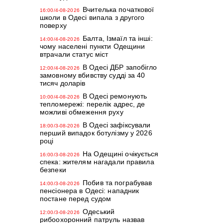
Вчителька початкової
16:00/4-08-2026
школи в Одесі випала з другого
поверху
Балта, Ізмаїл та інші:
14:00/4-08-2026
чому населені пункти Одещини
втрачали статус міст
В Одесі ДБР запобігло
12:00/4-08-2026
замовному вбивству судді за 40
тисяч доларів
В Одесі ремонують
10:00/4-08-2026
тепломережі: перелік адрес, де
можливі обмеження руху
В Одесі зафіксували
18:00/3-08-2026
перший випадок ботулізму у 2026
році
На Одещині очікується
16:00/3-08-2026
спека: жителям нагадали правила
безпеки
Побив та пограбував
14:00/3-08-2026
пенсіонера в Одесі: нападник
постане перед судом
Одеський
12:00/3-08-2026
рибоохоронний патруль назвав