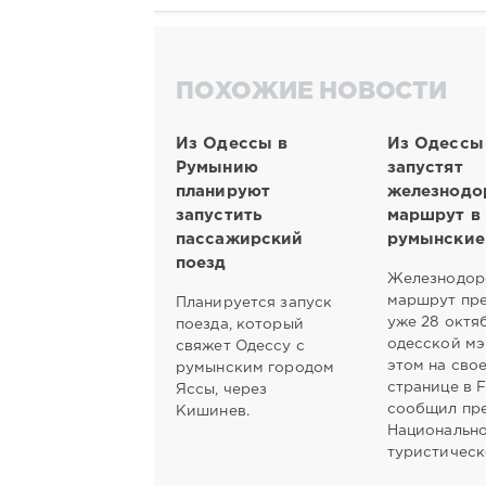
ПОХОЖИЕ НОВОСТИ
Из Одессы в
Из Одессы
Румынию
запустят
планируют
железнод
запустить
маршрут в
пассажирский
румынские
поезд
Железнодо
маршрут пр
Планируется запуск
уже 28 октя
поезда, который
одесской мэ
свяжет Одессу с
этом на сво
румынским городом
странице в 
Яссы, через
сообщил пр
Кишинев.
Национальн
туристичес