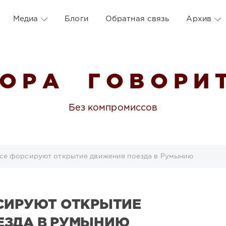
Медиа
Блоги
Обратная связь
Архив
 О Р А Г О В О Р И Т
Без компромиссов
се форсируют открытие движения поезда в Румынию
СИРУЮТ ОТКРЫТИЕ
ЕЗДА В РУМЫНИЮ