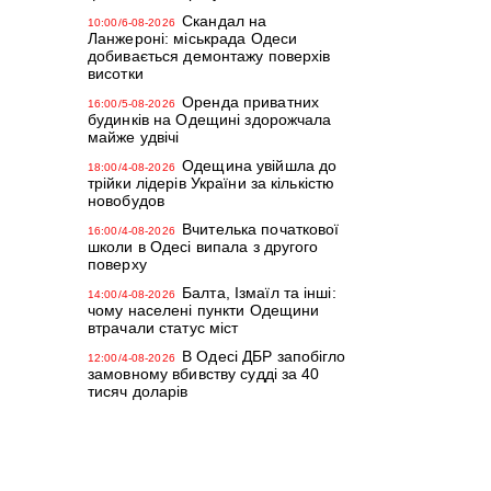
Скандал на
10:00/6-08-2026
Ланжероні: міськрада Одеси
добивається демонтажу поверхів
висотки
Оренда приватних
16:00/5-08-2026
будинків на Одещині здорожчала
майже удвічі
Одещина увійшла до
18:00/4-08-2026
трійки лідерів України за кількістю
новобудов
Вчителька початкової
16:00/4-08-2026
школи в Одесі випала з другого
поверху
Балта, Ізмаїл та інші:
14:00/4-08-2026
чому населені пункти Одещини
втрачали статус міст
В Одесі ДБР запобігло
12:00/4-08-2026
замовному вбивству судді за 40
тисяч доларів