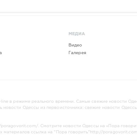
МЕДИА
Видео
а
Галерея
line в режиме реального времени. Самые свежие новости Одес
ь новости Одессы из первоисточника: свежие новости Одессы,
//poragovorit.com/
. Смотрите новости Одессы на «Пора говори
х материалов ссылка на "Пора говорить"
http://poragovorit.co