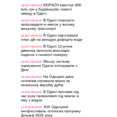
EKIPAZH інвестує 600
18:00/7-08-2026
млн грн у будівництво нового
заводу в Одесі
В Одесі планують
16:00/7-08-2026
запровадити е-квиток у всьому
міському транспорті
В Одесі підготували
14:00/7-08-2026
план дій на випадок дефіциту води
В Одесі 12-річна
12:00/7-08-2026
дівчинка загинула внаслідок
падіння з сьомого поверху
Міську систему
10:00/7-08-2026
паркування Одеси інтегрували з
Дією
На Одещині двоє
18:00/6-08-2026
чоловіків отримали вирок за
незаконну вирубку дубів
В Одесі легковик під
14:00/6-08-2026
час руху провалився під землю в
яму з водою
XVII Одеський
12:00/6-08-2026
кінофестиваль оголосив програму
фільмів 2026 року