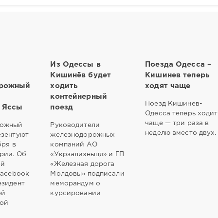
Из Одессы в
Поезда Одесса –
Кишинёв будет
Кишинев теперь
орожный
ходить
ходят чаще
контейнерный
Поезд Кишинев-
 Яссы
поезд
Одесса теперь ходит
чаще — три раза в
рожный
Руководители
неделю вместо двух.
езентуют
железнодорожных
бря в
компаний АО
рии. Об
«Укрзализныця» и ГП
ей
«Железная дорога
Facebook
Молдовы» подписали
езидент
меморандум о
ой
курсировании
кой