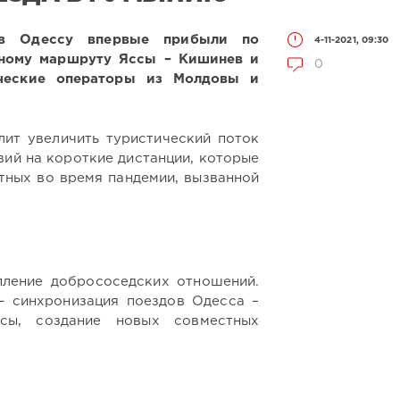
 в Одессу впервые прибыли по
4-11-2021, 09:30
ному маршруту Яссы – Кишинев и
0
ческие операторы из Молдовы и
лит увеличить туристический поток
вий на короткие дистанции, которые
тных во время пандемии, вызванной
пление добрососедских отношений.
 синхронизация поездов Одесса –
ы, создание новых совместных