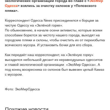
экологических организаций города во главе с «
ЭкоМир
Одесса
» взялись за очистку склонов у «Поповского
пляжа».
Корреспондент Одесса News присоединился к борцам за
чистую Одессу на «Зелёной горке».
По обыкновению, в начале осени активисты, которые всеми
способами борются за чистоту нашего города, выходят на
городские пляжи и склоны, чтобы очистить их от переизбытка
всяческого мусора. И установить бочки для его сбора.
Как передаёт наш корреспондент, на «Зелёную горку»
высадился небольшой десант из неравнодушных одесситов
и главой экологической организации «ЭкоМир Одесса». А
под конец воскресника со склонов был вывезен целый Камаз
с мусором.
Фото: ЭкоМирОдесса
Похожие новости