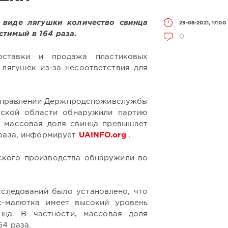
 виде лягушки количество свинца
29-08-2021, 17:00
тимый в 164 раза.
0
оставки и продажа пластиковых
лягушек из-за несоответствия для
управлении Держпродспоживслужбы
сской области обнаружили партию
х массовая доля свинца превышает
 раза, информирует
UAINFO.org
.
ского производства обнаружили во
следований было установлено, что
к-малютка имеет высокий уровень
ца.
В частности, массовая доля
4 раза.