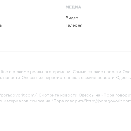
МЕДИА
Видео
а
Галерея
line в режиме реального времени. Самые свежие новости Одес
ь новости Одессы из первоисточника: свежие новости Одессы,
//poragovorit.com/
. Смотрите новости Одессы на «Пора говори
х материалов ссылка на "Пора говорить"
http://poragovorit.co