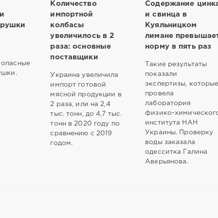
Количество
Содержание цинк
и
импортной
и свинца в
грушки
колбасы
Куяльницком
увеличилось в 2
лимане превышае
раза: основные
норму в пять раз
поставщики
 опасные
Такие результаты
ушки.
показали
Украина увеличила
экспертизы, которы
импорт готовой
провела
мясной продукции в
лаборатория
2 раза, или на 2,4
физико-химическог
тыс. тонн, до 4,7 тыс.
института НАН
тонн в 2020 году по
Украины. Проверку
сравнению с 2019
воды заказала
годом.
одесситка Галина
Аверьянова.