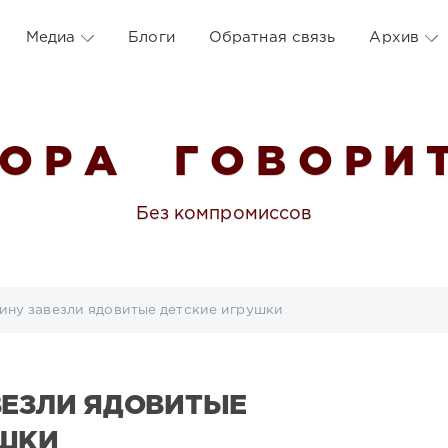
Медиа
Блоги
Обратная связь
Архив
 О Р А Г О В О Р И Т
Без компромиссов
ину завезли ядовитые детские игрушки
ВЕЗЛИ ЯДОВИТЫЕ
УШКИ