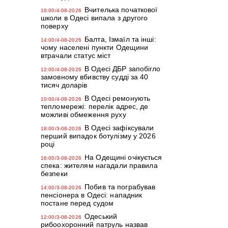
Вчителька початкової
16:00/4-08-2026
школи в Одесі випала з другого
поверху
Балта, Ізмаїл та інші:
14:00/4-08-2026
чому населені пункти Одещини
втрачали статус міст
В Одесі ДБР запобігло
12:00/4-08-2026
замовному вбивству судді за 40
тисяч доларів
В Одесі ремонують
10:00/4-08-2026
тепломережі: перелік адрес, де
можливі обмеження руху
В Одесі зафіксували
18:00/3-08-2026
перший випадок ботулізму у 2026
році
На Одещині очікується
16:00/3-08-2026
спека: жителям нагадали правила
безпеки
Побив та пограбував
14:00/3-08-2026
пенсіонера в Одесі: нападник
постане перед судом
Одеський
12:00/3-08-2026
рибоохоронний патруль назвав