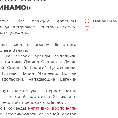
ДИНАМО»
ались без реакции: дирекция
25-07-2021, 18:00
рец» продолжает пополнять состав
0
ого «Динамо».
ец» взял в аренду 19-летнего
лава Ваната.
а» на правах аренды пополнили
 защитники Даниил Скорко и Денис
ий Смирный, Георгий Цитаишвили,
 Тлумак, Вадим Мащенко, Богдан
адольский, нападающие Евгений
имут участие уже в первом матче
не, который состоится 25 июля в
предстоит поединок с «Десной».
кой команды
негативно восприняли
ни сформировать основной состав