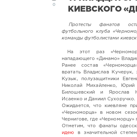
0
КИЕВСКОГО «
Протесты фанатов ост
футбольного клуба «Черномо
команды футболистами киевск
На этот раз «Черномор
нападающего «Динамо» Владис
Ранее состав «Черноморц
вратать
Владислав Кучерук,
Кузык, полузащитники Евген
Николай Михайленко, Юрий
Билошевский и Ярослав Н
Исаенко и Даниил Сухоручко.
Ожидается, что киевляне пр
«Черноморца» в новом сезо
Чернигове, где «Черноморцу» 
Отметим, что фанаты одесс
идею
в значительной степе