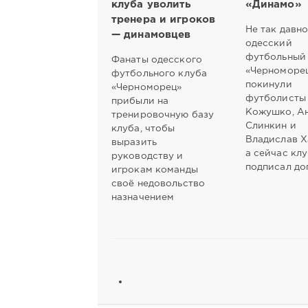
клуба уволить
«Динамо»
тренера и игроков
Не так давн
— динамовцев
одесский
футбольный
Фанаты одесского
«Черноморе
футбольного клуба
покинули
«Черноморец»
футболисты
прибыли на
Кожушко, А
тренировочную базу
Слинкин и
клуба, чтобы
Владислав Х
выразить
а сейчас кл
руководству и
подписал до
игрокам команды
своё недовольство
назначением