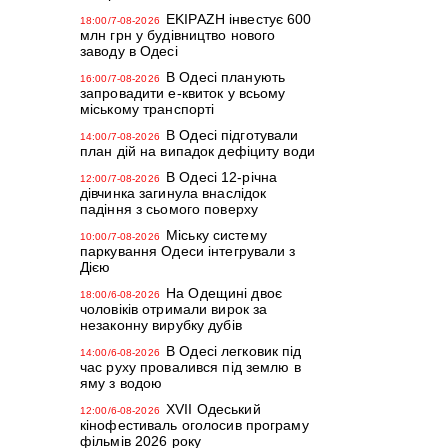
EKIPAZH інвестує 600
18:00/7-08-2026
млн грн у будівництво нового
заводу в Одесі
В Одесі планують
16:00/7-08-2026
запровадити е-квиток у всьому
міському транспорті
В Одесі підготували
14:00/7-08-2026
план дій на випадок дефіциту води
В Одесі 12-річна
12:00/7-08-2026
дівчинка загинула внаслідок
падіння з сьомого поверху
Міську систему
10:00/7-08-2026
паркування Одеси інтегрували з
Дією
На Одещині двоє
18:00/6-08-2026
чоловіків отримали вирок за
незаконну вирубку дубів
В Одесі легковик під
14:00/6-08-2026
час руху провалився під землю в
яму з водою
XVII Одеський
12:00/6-08-2026
кінофестиваль оголосив програму
фільмів 2026 року