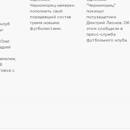
Черноморец намерен
"Черноморец"
пополнить свой
покинул
о
поредевший состав
полузащитник
тремя новыми
Дмитрий Леонов. Об
 клуб
футболистами.
этом сообщили в
ц»
пресс-службе
футбольного клуба.
 Олег
ндрей
амелюк,
уб
говор с