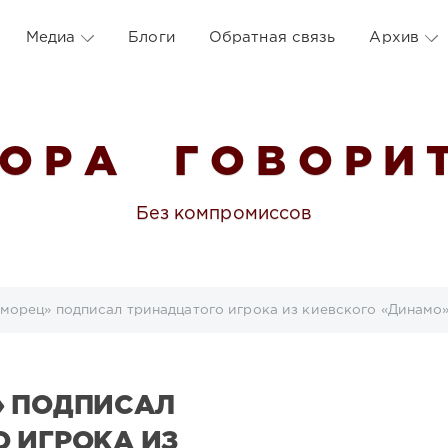
Медиа
Блоги
Обратная связь
Архив
 О Р А Г О В О Р И Т
Без компромиссов
морец» подписал тринадцатого игрока из киевского «Динамо
» ПОДПИСАЛ
 ИГРОКА ИЗ