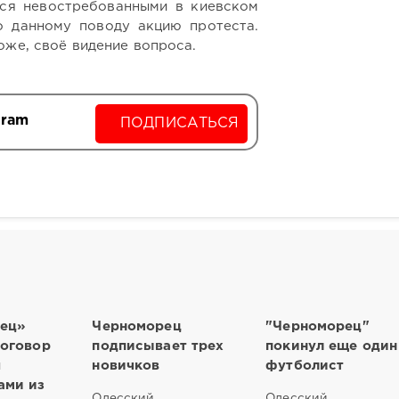
хся невостребованными в киевском
о данному поводу акцию протеста.
оже, своё видение вопроса.
gram
ПОДПИСАТЬСЯ
ец»
Черноморец
"Черноморец"
договор
подписывает трех
покинул еще один
я
новичков
футболист
ами из
Одесский
Одесский