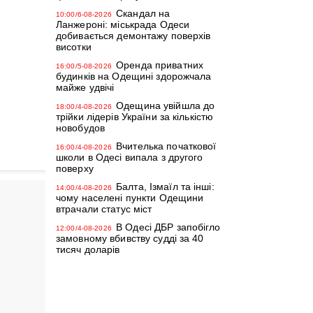
Скандал на
10:00/6-08-2026
Ланжероні: міськрада Одеси
добивається демонтажу поверхів
висотки
Оренда приватних
16:00/5-08-2026
будинків на Одещині здорожчала
майже удвічі
Одещина увійшла до
18:00/4-08-2026
трійки лідерів України за кількістю
новобудов
Вчителька початкової
16:00/4-08-2026
школи в Одесі випала з другого
поверху
Балта, Ізмаїл та інші:
14:00/4-08-2026
чому населені пункти Одещини
втрачали статус міст
В Одесі ДБР запобігло
12:00/4-08-2026
замовному вбивству судді за 40
тисяч доларів