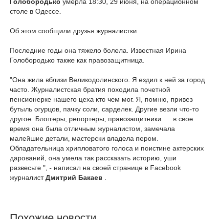
Голобородько
умерла 18:30, 29 июня, на операционном
столе в Одессе.
Об этом сообщили друзья журналистки.
Последние годы она тяжело болела.
Известная Ирина
Голобородько также как правозащитница.
"Она жила вблизи Великодолинского. Я ездил к ней за город
часто. Журналистская братия походила почетной
пенсионерке нашего цеха кто чем мог. Я, помню, привез
бутыль огурцов, пачку соли, сарделек. Другие везли что-то
другое. Блоггеры, репортеры, правозащитники .. . в свое
время она была отличным журналистом, замечала
малейшие детали, мастерски владела пером.
Обладательница хрипловатого голоса и поистине актерских
дарований, она умела так рассказать историю, уши
развесьте ", - написал на своей странице в Facebook
журналист
Дмитрий Бакаев
.
Похожие новости