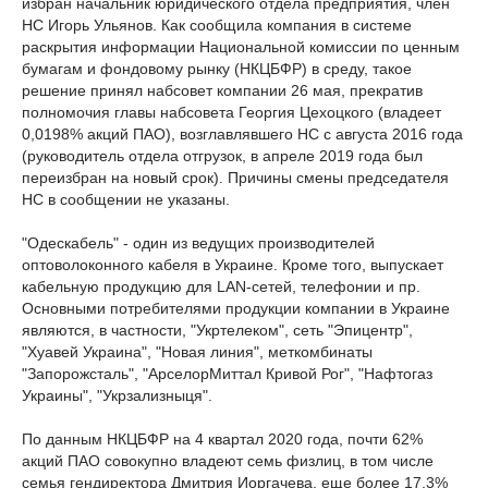
избран начальник юридического отдела предприятия, член
НС Игорь Ульянов. Как сообщила компания в системе
раскрытия информации Национальной комиссии по ценным
бумагам и фондовому рынку (НКЦБФР) в среду, такое
решение принял набсовет компании 26 мая, прекратив
полномочия главы набсовета Георгия Цехоцкого (владеет
0,0198% акций ПАО), возглавлявшего НС с августа 2016 года
(руководитель отдела отгрузок, в апреле 2019 года был
переизбран на новый срок). Причины смены председателя
НС в сообщении не указаны.
"Одескабель" - один из ведущих производителей
оптоволоконного кабеля в Украине. Кроме того, выпускает
кабельную продукцию для LAN-сетей, телефонии и пр.
Основными потребителями продукции компании в Украине
являются, в частности, "Укртелеком", сеть "Эпицентр",
"Хуавей Украина", "Новая линия", меткомбинаты
"Запорожсталь", "АрселорМиттал Кривой Рог", "Нафтогаз
Украины", "Укрзализныця".
По данным НКЦБФР на 4 квартал 2020 года, почти 62%
акций ПАО совокупно владеют семь физлиц, в том числе
семья гендиректора Дмитрия Иоргачева, еще более 17,3%