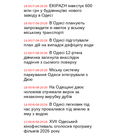
EKIPAZH інвестує 600
18:00/7-08-2026
млн грн у будівництво нового
заводу в Одесі
В Одесі планують
16:00/7-08-2026
запровадити е-квиток у всьому
міському транспорті
В Одесі підготували
14:00/7-08-2026
план дій на випадок дефіциту води
В Одесі 12-річна
12:00/7-08-2026
дівчинка загинула внаслідок
падіння з сьомого поверху
Міську систему
10:00/7-08-2026
паркування Одеси інтегрували з
Дією
На Одещині двоє
18:00/6-08-2026
чоловіків отримали вирок за
незаконну вирубку дубів
В Одесі легковик під
14:00/6-08-2026
час руху провалився під землю в
яму з водою
XVII Одеський
12:00/6-08-2026
кінофестиваль оголосив програму
фільмів 2026 року