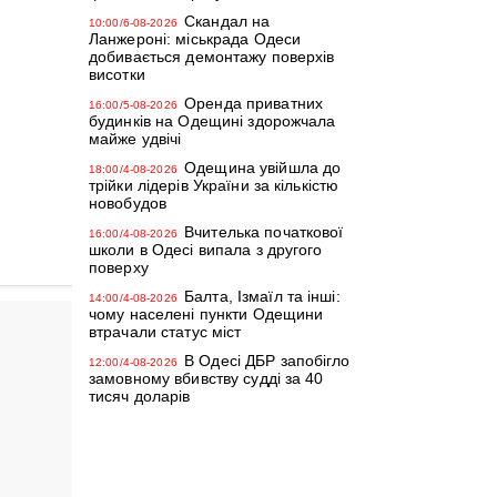
Скандал на
10:00/6-08-2026
Ланжероні: міськрада Одеси
добивається демонтажу поверхів
висотки
Оренда приватних
16:00/5-08-2026
будинків на Одещині здорожчала
майже удвічі
Одещина увійшла до
18:00/4-08-2026
трійки лідерів України за кількістю
новобудов
Вчителька початкової
16:00/4-08-2026
школи в Одесі випала з другого
поверху
Балта, Ізмаїл та інші:
14:00/4-08-2026
чому населені пункти Одещини
втрачали статус міст
В Одесі ДБР запобігло
12:00/4-08-2026
замовному вбивству судді за 40
тисяч доларів