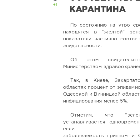
+1
КАРАНТИНА
По состоянию на утро ср
находятся в “желтой” зон
показатели частично соотве
эпидопасности.
Об этом свидетельств
Министерством здравоохране
Так, в Киеве, Закарпат
областях процент от эпидеми
Одесской и Винницкой област
инфицирования менее 5%.
Отметим, что “зелен
устанавливается одновреме
если:
заболеваемость гриппом и 