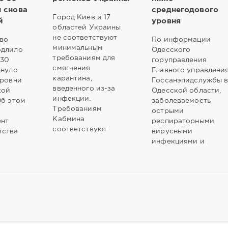
н снова
среднегодового
Город Киев и 17
й
уровня
областей Украины
не соответствуют
во
По информации
минимальным
одлило
Одесского
требованиям для
 30
горуправления
смягчения
рнуло
Главного управлени
карантина,
уровни
Госсанэпидслужбы 
введенного из-за
кой
Одесской области,
инфекции.
Об этом
заболеваемость
Требованиям
острыми
Кабмина
ент
респираторными
соответствуют
тства
вирусными
инфекциями и