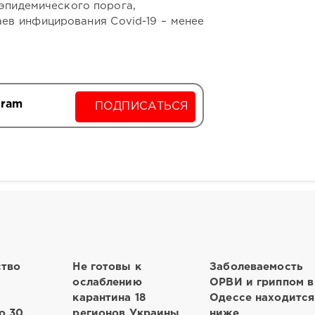
эпидемического порога,
ев инфицирования Covid-19 – менее
gram
ПОДПИСАТЬСЯ
ство
Не готовы к
Заболеваемость
ослаблению
ОРВИ и гриппом в
карантина 18
Одессе находится
о 30
регионов Украины
ниже