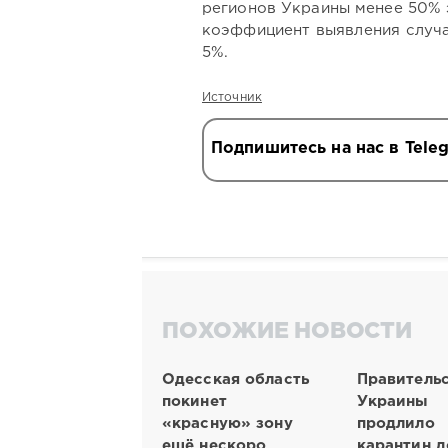
регионов Украины менее 50% 
коэффициент выявления случа
5%.
Источник
Подпишитесь на нас в Tele
ПОХОЖИЕ НОВОСТИ
Одесская область
Правитель
покинет
Украины
«красную» зону
продлило
ещё нескоро
карантин д