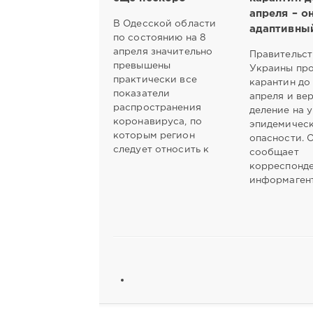
апреля – о
В Одесской области
адаптивны
по состоянию на 8
апреля значительно
Правительст
превышены
Украины пр
практически все
карантин до
показатели
апреля и ве
распространения
деление на 
коронавируса, по
эпидемичес
которым регион
опасности. 
следует относить к
сообщает
корреспонд
информаген