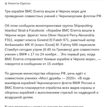
Новости Одессы
Три корабля ВМС Египта вошли в Чёрное море для
проведения совместных учений с Черноморским флотом РФ.
Об этом сообщила мониторинговая группа Shipspotting
Istanbul Strait в Facebook. «Корабли ВМС Египта вошли в
Чёрное море: фрегат типа Oliver Hazard Perry Alexandria
F911, корвет класса Gowind El Fateh 971, ракетный катер
Ambassador MK III (класс Ezzat) M. Fahmy 686 пересекли
Стамбул сегодня утром (6:40 по Гринвичу) для совместного
учения с ВМФ с 17 по 24 ноября… Это первый раз, когда
ВМС Египта отправляют боевые корабли в Чёрное море», —
говорится в сообщении от 15 ноября.
По данным министерства обороны РФ, речь идёт о
совместном учениях «Мост дружбы — 2020». «В ходе
манёвров кораблей Черноморского флота ВМФ России и
ВМС Египта планируется отработка всех видов охраны и
обороны кораблей с выполнением стрельб по надводной и
воздушной целям.
Будут проведены частные учения по организации