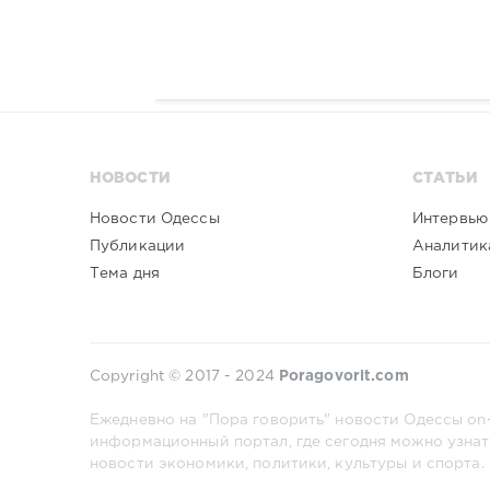
НОВОСТИ
СТАТЬИ
Новости Одессы
Интервью
Публикации
Аналитик
Тема дня
Блоги
Copyright © 2017 - 2024
Poragovorit.com
Ежедневно на "Пора говорить" новости Одессы on-
информационный портал, где сегодня можно узнат
новости экономики, политики, культуры и спорта.