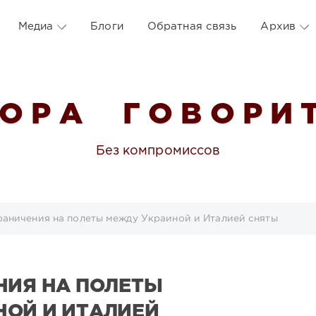
Медиа
Блоги
Обратная связь
Архив
 О Р А Г О В О Р И Т
Без компромиссов
раничения на полеты между Украиной и Италией сняты
НИЯ НА ПОЛЕТЫ
ОЙ И ИТАЛИЕЙ