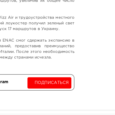
шрутов, увеличив их общее число
izz Air и трудоустройства местного
ий лоукостер получил зеленый свет
пуск 17 маршрутов в Украину.
ки ENAC смог сдержать экспансию в
паний, предоставив преимущество
Италии. После этого необходимость
между странами исчезла.
gram
ПОДПИСАТЬСЯ