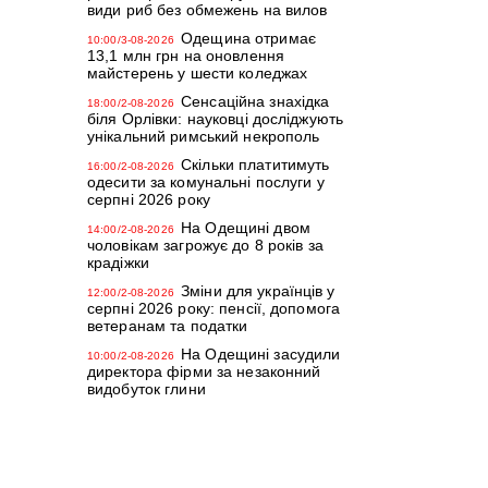
види риб без обмежень на вилов
Одещина отримає
10:00/3-08-2026
13,1 млн грн на оновлення
майстерень у шести коледжах
Сенсаційна знахідка
18:00/2-08-2026
біля Орлівки: науковці досліджують
унікальний римський некрополь
Скільки платитимуть
16:00/2-08-2026
одесити за комунальні послуги у
серпні 2026 року
На Одещині двом
14:00/2-08-2026
чоловікам загрожує до 8 років за
крадіжки
Зміни для українців у
12:00/2-08-2026
серпні 2026 року: пенсії, допомога
ветеранам та податки
На Одещині засудили
10:00/2-08-2026
директора фірми за незаконний
видобуток глини