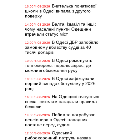
Вчителька початкової
16:00/4-08-2026
школи в Одесі випала з другого
поверху
Балта, Ізмаїл та інші:
14:00/4-08-2026
чому населені пункти Одещини
втрачали статус міст
В Одесі ДБР запобігло
12:00/4-08-2026
замовному вбивству судді за 40
тисяч доларів
В Одесі ремонують
10:00/4-08-2026
тепломережі: перелік адрес, де
можливі обмеження руху
В Одесі зафіксували
18:00/3-08-2026
перший випадок ботулізму у 2026
році
На Одещині очікується
16:00/3-08-2026
спека: жителям нагадали правила
безпеки
Побив та пограбував
14:00/3-08-2026
пенсіонера в Одесі: нападник
постане перед судом
Одеський
12:00/3-08-2026
рибоохоронний патруль назвав