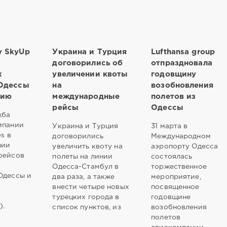
у SkyUp
Украина и Турция
Lufthansa group
договорились об
отпраздновала
х
увеличении квоты
годовщину
 Одессы
на
возобновления
рию
международные
полетов из
рейсы
Одессы
жба
мпании
Украина и Турция
31 марта в
es в
договорились
Международном
нии
увеличить квоту на
аэропорту Одесса
рейсов
полеты на линии
состоялась
Одесса-Стамбул в
торжественное
Одессы и
два раза, а также
мероприятие,
внести четыре новых
посвященное
турецких города в
годовщине
).
список пунктов, из
возобновления
полетов