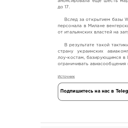
анонсировала еще шесть мар
до 17.
Вслед за открытием базы W
персонала в Милане венгерск
от итальянских властей на за
В результате такой такти
страну украинских авиаком
лоу-костам, базирующимся в 
ограничивать авиасообщения 
Источник
Подпишитесь на нас в Tele