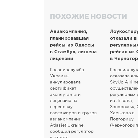
ПОХОЖИЕ НОВОСТИ
Авиакомпания,
Лоукостер
планировавшая
отказали в
рейсы из Одессы
регулярны
в Стамбул, лишена
рейсах из
лицензии
в Черного
Госавиаслужба
Госавиаслу
Украины
отказала ко
аннулировала
SkyUp Airlin
сертификат
осуществле
эксплутанта и
регулярных 
лицензию на
из Львова,
перевозку
Запорожья, 
пассажиров и грузов
Харькова в
авиакомпании
Подгорицу
Atlasjet Ukraine,
(Черногория
сообщил регулятор
в ответе