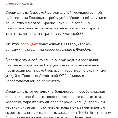
Новости Одессы
Специалисты Одесской региональной государственной
лаборатории Госпродпотребслужбы Украины обнаружили
бешенство у мертвой красной лисы. Ее взяли на
патологическую экспертизу после планового отстрела
животных возле села Траповка Лиманской ОТГ.
Об этом
сообщает
пресс-служба Татарбунарской
райадминистарции на своей странице в Фейсбук.
В связи с этим событием на внеочередном заседании
районного отделения Государственной чрезвычайной
противоэпизоотической комиссии территорию охотничьих
угодий с. Траповка Лиманской ОТГ объявили
неблагополучной по бешенству.
Специалисты отметили, что бешенство — особо опасная
инфекционная болезнь всех теплокровных животных и
человека, характеризующаяся поражением центральной
нервной системы. Практически всегда она заканчивается
смертью, то есть летальность составляет 100%. Бешенством
болеют все виды домашних животных. Чаще всего