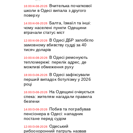
Вчителька початкової
16:00/4-08-2026
школи в Одесі випала з другого
поверху
Балта, Ізмаїл та інші:
14:00/4-08-2026
чому населені пункти Одещини
втрачали статус міст
В Одесі ДБР запобігло
12:00/4-08-2026
замовному вбивству судді за 40
тисяч доларів
В Одесі ремонують
10:00/4-08-2026
тепломережі: перелік адрес, де
можливі обмеження руху
В Одесі зафіксували
18:00/3-08-2026
перший випадок ботулізму у 2026
році
На Одещині очікується
16:00/3-08-2026
спека: жителям нагадали правила
безпеки
Побив та пограбував
14:00/3-08-2026
пенсіонера в Одесі: нападник
постане перед судом
Одеський
12:00/3-08-2026
рибоохоронний патруль назвав