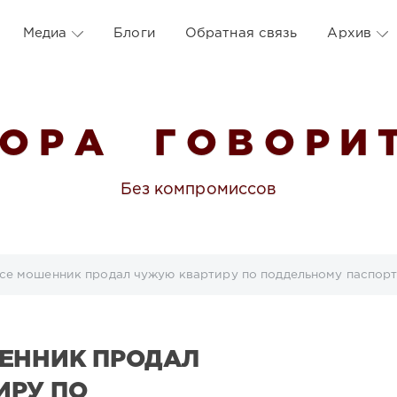
Медиа
Блоги
Обратная связь
Архив
 О Р А Г О В О Р И Т
Без компромиссов
се мошенник продал чужую квартиру по поддельному паспор
ЕННИК ПРОДАЛ
ИРУ ПО