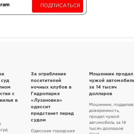
gram
ПОДПИСАТЬСЯ
ра
За ограбление
Мошенник продал
 суд
посетителей
чужой автомобил
пном
ночных клубов в
за 14 тысяч
стве с
Гидропарке
долларов
жилья в
«Лузановка»
Мошенник, подделав
одессит
доверенность,
предстанет перед
продал чужой
судом
автомобиль за 14
ы
тысяч долларов
 суд
Одесская городская