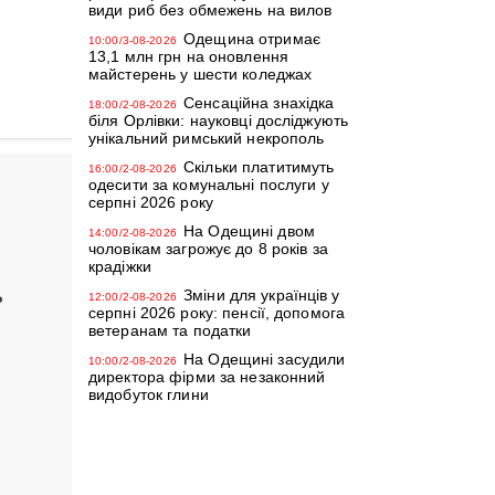
види риб без обмежень на вилов
Одещина отримає
10:00/3-08-2026
13,1 млн грн на оновлення
майстерень у шести коледжах
Сенсаційна знахідка
18:00/2-08-2026
біля Орлівки: науковці досліджують
унікальний римський некрополь
Скільки платитимуть
16:00/2-08-2026
одесити за комунальні послуги у
серпні 2026 року
На Одещині двом
14:00/2-08-2026
чоловікам загрожує до 8 років за
крадіжки
Зміни для українців у
ь
12:00/2-08-2026
серпні 2026 року: пенсії, допомога
ветеранам та податки
На Одещині засудили
10:00/2-08-2026
директора фірми за незаконний
видобуток глини