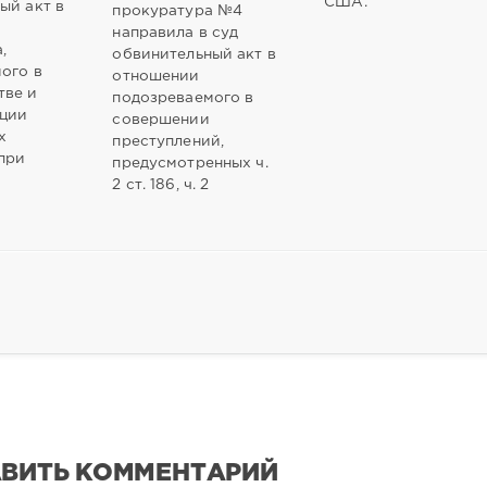
США.
ый акт в
прокуратура №4
направила в суд
,
обвинительный акт в
ого в
отношении
тве и
подозреваемого в
ции
совершении
х
преступлений,
при
предусмотренных ч.
2 ст. 186, ч. 2
ВИТЬ КОММЕНТАРИЙ