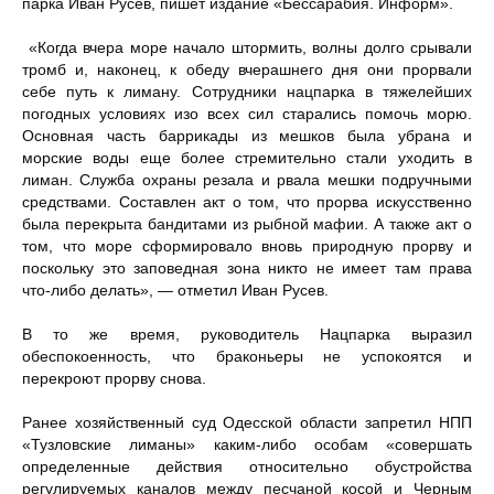
парка Иван Русев, пишет издание «Бессарабия. Информ».
«Когда вчера море начало штормить, волны долго срывали
тромб и, наконец, к обеду вчерашнего дня они прорвали
себе путь к лиману. Сотрудники нацпарка в тяжелейших
погодных условиях изо всех сил старались помочь морю.
Основная часть баррикады из мешков была убрана и
морские воды еще более стремительно стали уходить в
лиман. Служба охраны резала и рвала мешки подручными
средствами. Составлен акт о том, что прорва искусственно
была перекрыта бандитами из рыбной мафии. А также акт о
том, что море сформировало вновь природную прорву и
поскольку это заповедная зона никто не имеет там права
что-либо делать», — отметил Иван Русев.
В то же время, руководитель Нацпарка выразил
обеспокоенность, что браконьеры не успокоятся и
перекроют прорву снова.
Ранее хозяйственный суд Одесской области запретил НПП
«Тузловские лиманы» каким-либо особам «совершать
определенные действия относительно обустройства
регулируемых каналов между песчаной косой и Черным