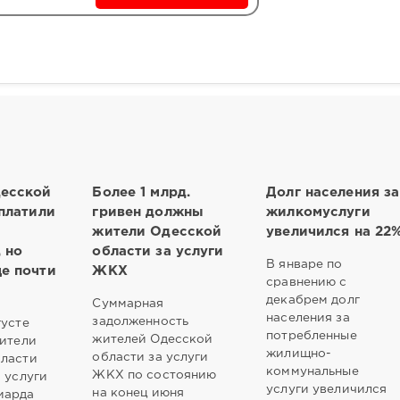
есской
Более 1 млрд.
Долг населения за
платили
гривен должны
жилкомуслуги
жители Одесской
увеличился на 22
 но
области за услуги
В январе по
е почти
ЖКХ
сравнению с
декабрем долг
Суммарная
населения за
задолженность
густе
потребленные
жителей Одесской
жители
жилищно-
области за услуги
бласти
коммунальные
ЖКХ по состоянию
 услуги
услуги увеличился
на конец июня
иарда