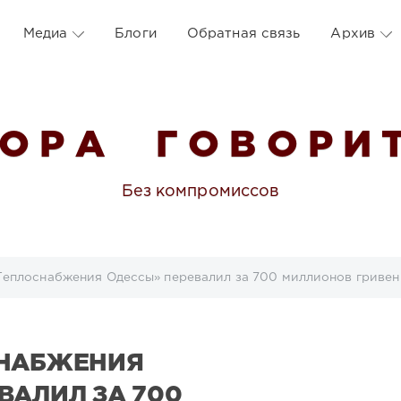
Медиа
Блоги
Обратная связь
Архив
 О Р А Г О В О Р И Т
Без компромиссов
Теплоснабжения Одессы» перевалил за 700 миллионов гривен
СНАБЖЕНИЯ
ВАЛИЛ ЗА 700