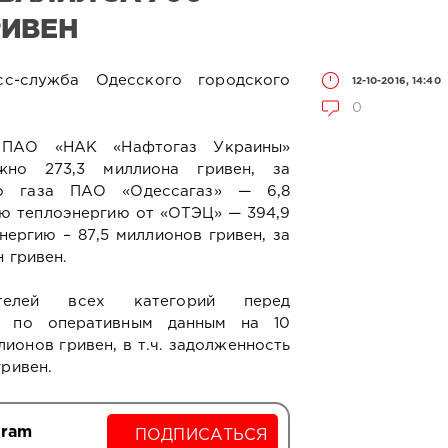
РИВЕН
с-служба Одесского городского
12-10-2016, 14:40
0
 ПАО «НАК «Нафтогаз Украины»
жно 273,3 миллиона гривен, за
го газа ПАО «Одессагаз» — 6,8
ую теплоэнергию от «ОТЭЦ» — 394,9
нергию – 87,5 миллионов гривен, за
 гривен.
ителей всех категорий перед
м по оперативным данным на 10
лионов гривен, в т.ч. задолженность
гривен.
gram
ПОДПИСАТЬСЯ