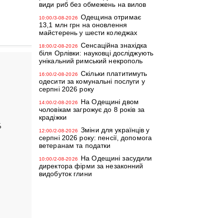
види риб без обмежень на вилов
Одещина отримає
10:00/3-08-2026
13,1 млн грн на оновлення
майстерень у шести коледжах
Сенсаційна знахідка
18:00/2-08-2026
біля Орлівки: науковці досліджують
унікальний римський некрополь
Скільки платитимуть
16:00/2-08-2026
одесити за комунальні послуги у
серпні 2026 року
На Одещині двом
14:00/2-08-2026
чоловікам загрожує до 8 років за
крадіжки
%
Зміни для українців у
12:00/2-08-2026
серпні 2026 року: пенсії, допомога
ветеранам та податки
На Одещині засудили
10:00/2-08-2026
директора фірми за незаконний
видобуток глини