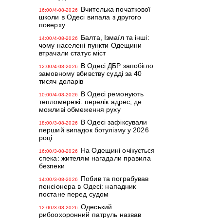
Вчителька початкової
16:00/4-08-2026
школи в Одесі випала з другого
поверху
Балта, Ізмаїл та інші:
14:00/4-08-2026
чому населені пункти Одещини
втрачали статус міст
В Одесі ДБР запобігло
12:00/4-08-2026
замовному вбивству судді за 40
тисяч доларів
В Одесі ремонують
10:00/4-08-2026
тепломережі: перелік адрес, де
можливі обмеження руху
В Одесі зафіксували
18:00/3-08-2026
перший випадок ботулізму у 2026
році
На Одещині очікується
16:00/3-08-2026
спека: жителям нагадали правила
безпеки
Побив та пограбував
14:00/3-08-2026
пенсіонера в Одесі: нападник
постане перед судом
Одеський
12:00/3-08-2026
рибоохоронний патруль назвав