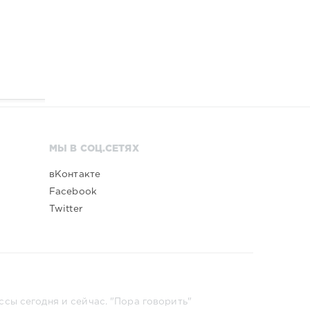
МЫ В СОЦ.СЕТЯХ
вКонтакте
Facebook
Twitter
сы сегодня и сейчас. "Пора говорить"