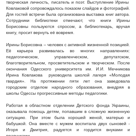
творческая личность, писатель и поэт. Выступление Ирины
Ковлаковой сопровождалось показом слайдов и фотографий.
Для гостей встречи была организована выставка книг автора.
Сотрудники библиотеки отмечают, что книги Ирины
Борисовны пользуются спросом, а библиотекарь, вручая
книгу, просит вернуть её вовремя.
Ирины Борисовна – человек с активной жизненной позицией.
Её карьера развивалась во многих направлениях:
педагогическом, управленческом, депутатском,
благотворительном, просветительском и творческом. После
окончания Одесского университета им. И.И. Мечникова
Ирина Ковлакова руководила школой лагеря «Молодая
гвардия». На протяжении пяти лет она заведовала
городским отделом народного образования, внедряя в
школы Одессы прогрессивные методы педагогики.
Работая в областном отделении Детского фонда Украины,
оказывала помощь детям, попавшим в сложную жизненную
ситуацию. При этом была хорошей женой, матерью и
бабушкой. Она вместе с мужем воспитала двух сыновей -
Игоря и Дмитрия, радуется и гордится внуками и
правнуками.