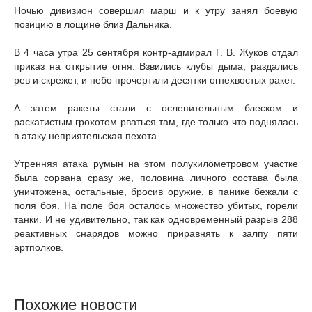
Ночью дивизион совершил марш и к утру занял боевую
позицию в лощине близ Дальника.
В 4 часа утра 25 сентября контр-адмирал Г. В. Жуков отдал
приказ на открытие огня. Взвились клубы дыма, раздались
рев и скрежет, и небо прочертили десятки огнехвостых ракет.
А затем ракеты стали с ослепительным блеском и
раскатистым грохотом рваться там, где только что поднялась
в атаку неприятельская пехота.
Утренняя атака румын на этом полукилометровом участке
была сорвана сразу же, половина личного состава была
уничтожена, остальные, бросив оружие, в панике бежали с
поля боя. На поле боя осталось множество убитых, горели
танки. И не удивительно, так как одновременный разрыв 288
реактивных снарядов можно приравнять к залпу пяти
артполков.
Похожие новости