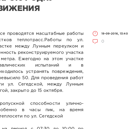
ДВИЖЕНИЯ
ссе проводятся масштабные работы
19-09-2016, 13:40
тков теплотрасс.Работы по ул.
0
частке между Лунным переулком и
нность реконструируемого участка
 метра. Ежегодно на этом участке
равлических испытаний и в
иходилось устранять повреждения,
евысило 50. Для проведения работ
ти ул. Сегедской, между Лунным
ой, закрыто до 15 октября.
опускной способности улично-
собенно в часы пик, на время
еплосети по ул. Сегедской
 на период с 07:30 до 10:00 по