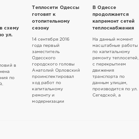
Теплосети Одессы
В Одессе
готовят к
продолжается
отопительному
капремонт сетей
в схему
сезону
теплоснабжения
о ул.
14 сентября 2016
На данный момент
года первый
масштабные работы
заместитель
по капитальному
Одесского
ремонту теплосетей,
городского головы
с перекрытием
ловий в
Анатолий Орловский
движения
нена
проинспектировал
транспорта по
ния по
ход работ по
данным улицам,
й.
капитальному
производится по ул.
ремонту и
Сегедской, а
модернизации