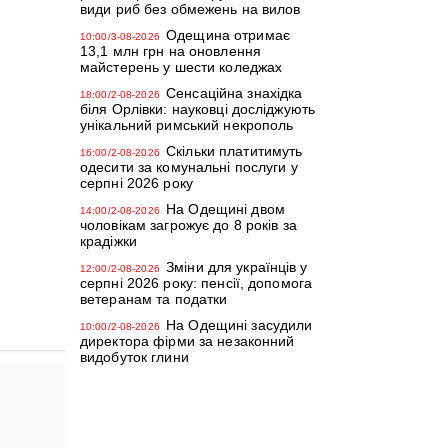
види риб без обмежень на вилов
Одещина отримає
10:00/3-08-2026
13,1 млн грн на оновлення
майстерень у шести коледжах
Сенсаційна знахідка
18:00/2-08-2026
біля Орлівки: науковці досліджують
унікальний римський некрополь
Скільки платитимуть
16:00/2-08-2026
одесити за комунальні послуги у
серпні 2026 року
На Одещині двом
14:00/2-08-2026
чоловікам загрожує до 8 років за
крадіжки
Зміни для українців у
12:00/2-08-2026
серпні 2026 року: пенсії, допомога
ветеранам та податки
На Одещині засудили
10:00/2-08-2026
директора фірми за незаконний
видобуток глини