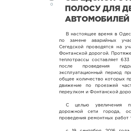
0
ПОЛОСУ ДЛЯ 
АВТОМОБИЛЕЙ
В настоящее время в Оде
по замене аварийных учас
Сегедской проводятся на у
Фонтанской дорогой. Протяже
теплотрассы составляет 633
после проведения гид
эксплуатационный период пр
общее количество которых пр
движение по проезжей час
переулком и Фонтанской дорог
С целью увеличения пр
дорожной сети города, о
проведения ремонтных работ т
с 19 сентября 2016 года