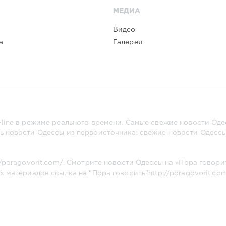
МЕДИА
Видео
а
Галерея
line в режиме реального времени. Самые свежие новости Одес
ь новости Одессы из первоисточника: свежие новости Одессы,
//poragovorit.com/
. Смотрите новости Одессы на «Пора говори
х материалов ссылка на "Пора говорить"
http://poragovorit.co