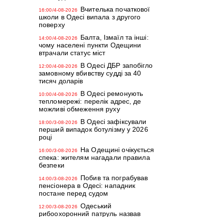
Вчителька початкової
16:00/4-08-2026
школи в Одесі випала з другого
поверху
Балта, Ізмаїл та інші:
14:00/4-08-2026
чому населені пункти Одещини
втрачали статус міст
В Одесі ДБР запобігло
12:00/4-08-2026
замовному вбивству судді за 40
тисяч доларів
В Одесі ремонують
10:00/4-08-2026
тепломережі: перелік адрес, де
можливі обмеження руху
В Одесі зафіксували
18:00/3-08-2026
перший випадок ботулізму у 2026
році
На Одещині очікується
16:00/3-08-2026
спека: жителям нагадали правила
безпеки
Побив та пограбував
14:00/3-08-2026
пенсіонера в Одесі: нападник
постане перед судом
Одеський
12:00/3-08-2026
рибоохоронний патруль назвав