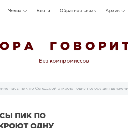
Медиа
Блоги
Обратная связь
Архив
 О Р А Г О В О Р И Т
Без компромиссов
нние часы пик по Сегедской откроют одну полосу для движен
АСЫ ПИК ПО
ТКРОЮТ ОДНУ