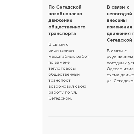
По Сегедской
В связи с
возобновлено
непогодой
движение
внесены
общественного
изменения 
транспорта
движения п
Сегедской
В связи с
окончанием
В связи с
масштабных работ
ухудшением
по замене
погодных ус
теплотрассы
Одессе изме
общественный
схема движе
транспорт
ул. Сегедско
возобновил свою
работу по ул.
Сегедской.