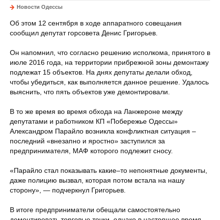
Новости Одессы
Об этом 12 сентября в ходе аппаратного совещания
сообщил депутат горсовета Денис Григорьев.
Он напомнил, что согласно решению исполкома, принятого в
июле 2016 года, на территории прибрежной зоны демонтажу
подлежат 15 объектов. На днях депутаты делали обход,
чтобы убедиться, как выполняется данное решение. Удалось
выяснить, что пять объектов уже демонтировали.
В то же время во время обхода на Ланжероне между
депутатами и работником КП «Побережье Одессы»
Александром Парайло возникла конфликтная ситуация –
последний «внезапно и яростно» заступился за
предпринимателя, МАФ которого подлежит сносу.
«Парайло стал показывать какие–то непонятные документы,
даже полицию вызвал, которая потом встала на нашу
сторону», — подчеркнул Григорьев.
В итоге предприниматели обещали самостоятельно
демонтировать торговые точки, однако в настоящее время