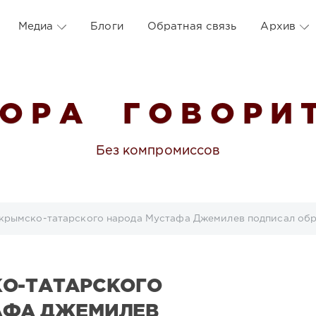
Медиа
Блоги
Обратная связь
Архив
 О Р А Г О В О Р И Т
Без компромиссов
крымско-татарского народа Мустафа Джемилев подписал об
КО-ТАТАРСКОГО
АФА ДЖЕМИЛЕВ