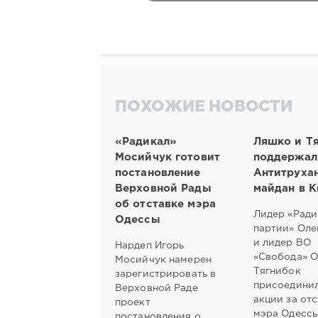
ПОХОЖИЕ НОВОСТИ
«Радикал»
Ляшко и Т
Мосийчук готовит
поддержал
постановление
Антитруха
Верховной Рады
майдан в К
об отставке мэра
Лидер «Ради
Одессы
партии» Оле
и лидер ВО
Нардеп Игорь
«Свобода» О
Мосийчук намерен
Тягнибок
зарегистрировать в
присоединил
Верховной Раде
акции за от
проект
мэра Одесс
постановления о