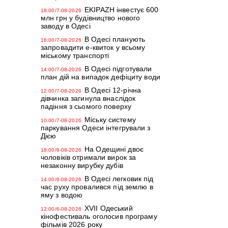
EKIPAZH інвестує 600
18:00/7-08-2026
млн грн у будівництво нового
заводу в Одесі
В Одесі планують
16:00/7-08-2026
запровадити е-квиток у всьому
міському транспорті
В Одесі підготували
14:00/7-08-2026
план дій на випадок дефіциту води
В Одесі 12-річна
12:00/7-08-2026
дівчинка загинула внаслідок
падіння з сьомого поверху
Міську систему
10:00/7-08-2026
паркування Одеси інтегрували з
Дією
На Одещині двоє
18:00/6-08-2026
чоловіків отримали вирок за
незаконну вирубку дубів
В Одесі легковик під
14:00/6-08-2026
час руху провалився під землю в
яму з водою
XVII Одеський
12:00/6-08-2026
кінофестиваль оголосив програму
фільмів 2026 року