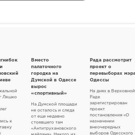
ягнибок
Вместо
Рада рассмотрит
и
палаточного
проект о
новский
городка на
перевыборах мэр
иеве
Думской в Одессе
Одессы
вырос
кальной
На днях в Верховно
«спортивный»
г Ляшко
Раде
зарегистрирован
На Думской площади
лег
проект
не осталось и следа
постановления «О
от еще недавно
ись к
назначении
стоявшего там
ставку
внеочередных
«Антитрухановского
ы
выборов Одесского
майдана». Никого из