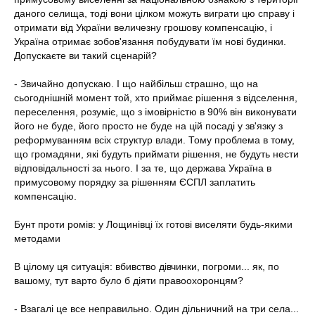
даного селища, тоді вони цілком можуть виграти цю справу і
отримати від України величезну грошову компенсацію, і
Україна отримає зобов'язання побудувати їм нові будинки.
Допускаєте ви такий сценарій?
- Звичайно допускаю. І що найбільш страшно, що на
сьогоднішній момент той, хто приймає рішення з відселення,
переселення, розуміє, що з імовірністю в 90% він виконувати
його не буде, його просто не буде на цій посаді у зв'язку з
реформуванням всіх структур влади. Тому проблема в тому,
що громадяни, які будуть приймати рішення, не будуть нести
відповідальності за нього. І за те, що держава Україна в
примусовому порядку за рішенням ЄСПЛ заплатить
компенсацію.
Бунт проти ромів: у Лощинівці їх готові виселяти будь-якими
методами
В цілому ця ситуація: вбивство дівчинки, погроми... як, по
вашому, тут варто було б діяти правоохоронцям?
- Взагалі це все неправильно. Один дільничний на три села...