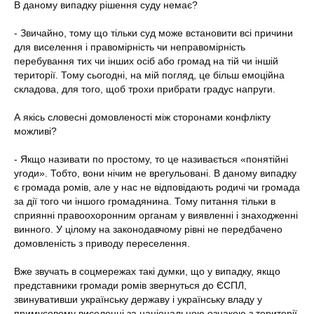
В даному випадку рішення суду немає?
- Звичайно, тому що тільки суд може встановити всі причини
для виселення і правомірність чи неправомірність
перебування тих чи інших осіб або громад на тій чи іншій
території. Тому сьогодні, на мій погляд, це більш емоційна
складова, для того, щоб трохи прибрати градус напруги.
А якісь словесні домовленості між сторонами конфлікту
можливі?
- Якщо називати по простому, то це називається «понятійні
угоди». Тобто, вони нічим не врегульовані. В даному випадку
є громада ромів, але у нас не відповідають родичі чи громада
за дії того чи іншого громадянина. Тому питання тільки в
сприянні правоохоронним органам у виявленні і знаходженні
винного. У цілому на законодавчому рівні не передбачено
домовленість з приводу переселення.
Вже звучать в соцмережах такі думки, що у випадку, якщо
представники громади ромів звернуться до ЄСПЛ,
звинувативши українську державу і українську владу у
примусовому виселенні за національною ознакою з території