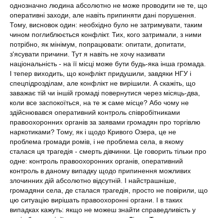
однозначно людина абсолютно не може проводити не те, що
оперативні заходи, але навіть припиняти дані порушення.
Тому, висновок один: необхідно було не затримувати, таким
чином поглиблюється конфлікт. Тих, кого затримали, з ними
потрібно, як мінімум, попрацювати: опитати, допитати,
з'ясувати причини. Тут я навіть не хочу називати
національність - на її місці може бути будь-яка інша громада.
І тепер виходить, що конфлікт придушили, завдяки НГУ і
спецпідрозділам, але конфлікт не вирішили. А скажіть, що
заважає тій чи іншій громаді повернутися через місяць-два,
коли все заспокоїться, на те ж саме місце? Або чому не
здійснювався оперативний контроль співробітниками
правоохоронних органів за заявами громадян про торгівлю
наркотиками? Тому, як і щодо Кривого Озера, це не
проблема громади ромів, і не проблема села, в якому
сталася ця трагедія - смерть дівчинки. Це говорить тільки про
одне: контроль правоохоронних органів, оперативний
контроль в даному випадку щодо припинення можливих
злочинних дій абсолютно відсутній. І найстрашніше,
громадяни села, де сталася трагедія, просто не повірили, що
цю ситуацію вирішать правоохоронні органи. І в таких
випадках кажуть: якщо не можеш знайти справедливість у