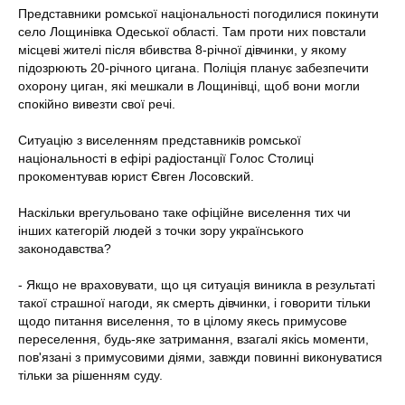
Представники ромської національності погодилися покинути
село Лощинівка Одеської області. Там проти них повстали
місцеві жителі після вбивства 8-річної дівчинки, у якому
підозрюють 20-річного цигана. Поліція планує забезпечити
охорону циган, які мешкали в Лощинівці, щоб вони могли
спокійно вивезти свої речі.
Ситуацію з виселенням представників ромської
національності в ефірі радіостанції Голос Столиці
прокоментував юрист Євген Лосовский.
Наскільки врегульовано таке офіційне виселення тих чи
інших категорій людей з точки зору українського
законодавства?
- Якщо не враховувати, що ця ситуація виникла в результаті
такої страшної нагоди, як смерть дівчинки, і говорити тільки
щодо питання виселення, то в цілому якесь примусове
переселення, будь-яке затримання, взагалі якісь моменти,
пов'язані з примусовими діями, завжди повинні виконуватися
тільки за рішенням суду.