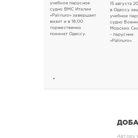
учебное парусное
15 августа 2
судно ВМС Италии
в Одессу за
«Рalinuro» завершает
учебное пар
визит и в 18:00
судно Военн
торжественно
Морских Си
покинет Одессу.
- парусник
«Рalinuro».
ДОБА
Автору 