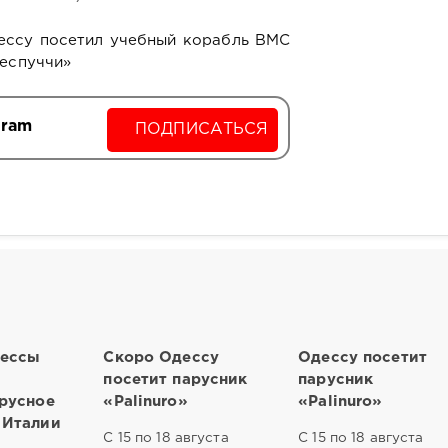
дессу посетил учебный корабль ВМС
Веспуччи»
gram
ПОДПИСАТЬСЯ
дессы
Скоро Одессу
Одессу посетит
посетит парусник
парусник
русное
«Рalinuro»
«Рalinuro»
 Италии
С 15 по 18 августа
С 15 по 18 августа