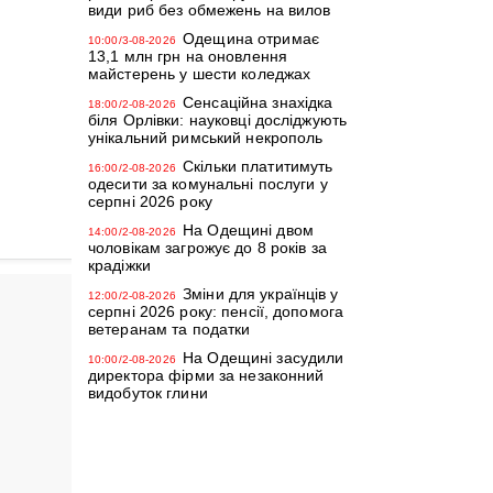
види риб без обмежень на вилов
Одещина отримає
10:00/3-08-2026
13,1 млн грн на оновлення
майстерень у шести коледжах
Сенсаційна знахідка
18:00/2-08-2026
біля Орлівки: науковці досліджують
унікальний римський некрополь
Скільки платитимуть
16:00/2-08-2026
одесити за комунальні послуги у
серпні 2026 року
На Одещині двом
14:00/2-08-2026
чоловікам загрожує до 8 років за
крадіжки
Зміни для українців у
12:00/2-08-2026
серпні 2026 року: пенсії, допомога
ветеранам та податки
На Одещині засудили
10:00/2-08-2026
директора фірми за незаконний
видобуток глини