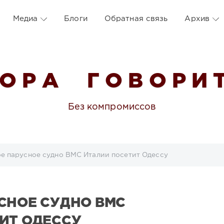
Медиа
Блоги
Обратная связь
Архив
 О Р А Г О В О Р И Т
Без компромиссов
е парусное судно ВМС Италии посетит Одессу
СНОЕ СУДНО ВМС
ИТ ОДЕССУ