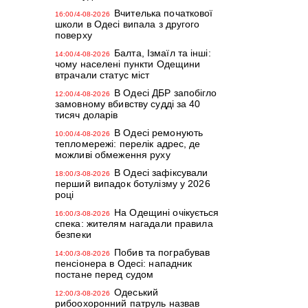
Вчителька початкової
16:00/4-08-2026
школи в Одесі випала з другого
поверху
Балта, Ізмаїл та інші:
14:00/4-08-2026
чому населені пункти Одещини
втрачали статус міст
В Одесі ДБР запобігло
12:00/4-08-2026
замовному вбивству судді за 40
тисяч доларів
В Одесі ремонують
10:00/4-08-2026
тепломережі: перелік адрес, де
можливі обмеження руху
В Одесі зафіксували
18:00/3-08-2026
перший випадок ботулізму у 2026
році
На Одещині очікується
16:00/3-08-2026
спека: жителям нагадали правила
безпеки
Побив та пограбував
14:00/3-08-2026
пенсіонера в Одесі: нападник
постане перед судом
Одеський
12:00/3-08-2026
рибоохоронний патруль назвав