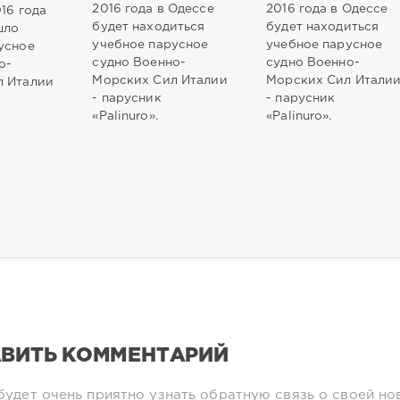
2016 года в Одессе
2016 года в Одессе
016 года
будет находиться
будет находиться
шло
учебное парусное
учебное парусное
усное
судно Военно-
судно Военно-
о-
Морских Сил Италии
Морских Сил Итали
л Италии
- парусник
- парусник
«Рalinuro».
«Рalinuro».
ВИТЬ КОММЕНТАРИЙ
будет очень приятно узнать обратную связь о своей но