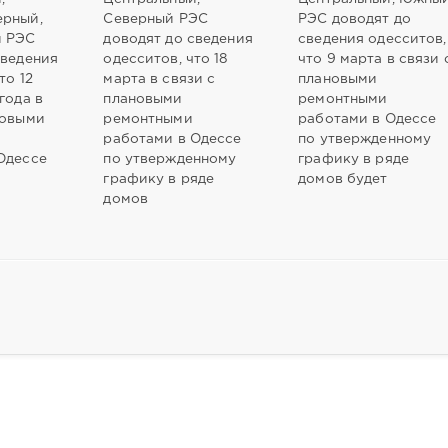
ерный,
Северный РЭС
РЭС доводят до
й РЭС
доводят до сведения
сведения одесситов,
сведения
одесситов, что 18
что 9 марта в связи 
то 12
марта в связи с
плановыми
года в
плановыми
ремонтными
новыми
ремонтными
работами в Одессе
работами в Одессе
по утвержденному
Одессе
по утвержденному
графику в ряде
графику в ряде
домов будет
домов