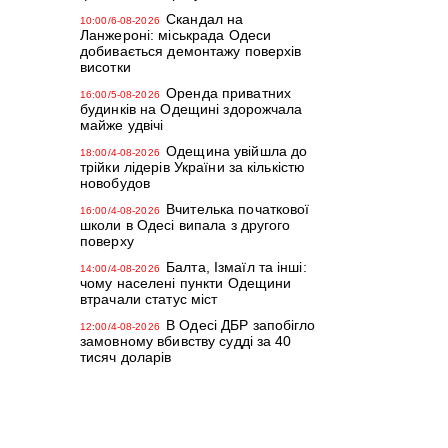
Скандал на
10:00/6-08-2026
Ланжероні: міськрада Одеси
добивається демонтажу поверхів
висотки
Оренда приватних
16:00/5-08-2026
будинків на Одещині здорожчала
майже удвічі
Одещина увійшла до
18:00/4-08-2026
трійки лідерів України за кількістю
новобудов
Вчителька початкової
16:00/4-08-2026
школи в Одесі випала з другого
поверху
Балта, Ізмаїл та інші:
14:00/4-08-2026
чому населені пункти Одещини
втрачали статус міст
В Одесі ДБР запобігло
12:00/4-08-2026
замовному вбивству судді за 40
тисяч доларів