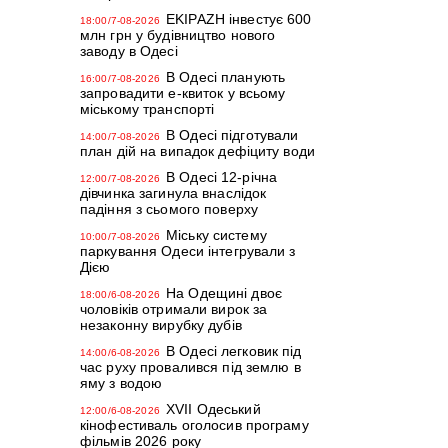
EKIPAZH інвестує 600
18:00/7-08-2026
млн грн у будівництво нового
заводу в Одесі
В Одесі планують
16:00/7-08-2026
запровадити е-квиток у всьому
міському транспорті
В Одесі підготували
14:00/7-08-2026
план дій на випадок дефіциту води
В Одесі 12-річна
12:00/7-08-2026
дівчинка загинула внаслідок
падіння з сьомого поверху
Міську систему
10:00/7-08-2026
паркування Одеси інтегрували з
Дією
На Одещині двоє
18:00/6-08-2026
чоловіків отримали вирок за
незаконну вирубку дубів
В Одесі легковик під
14:00/6-08-2026
час руху провалився під землю в
яму з водою
XVII Одеський
12:00/6-08-2026
кінофестиваль оголосив програму
фільмів 2026 року