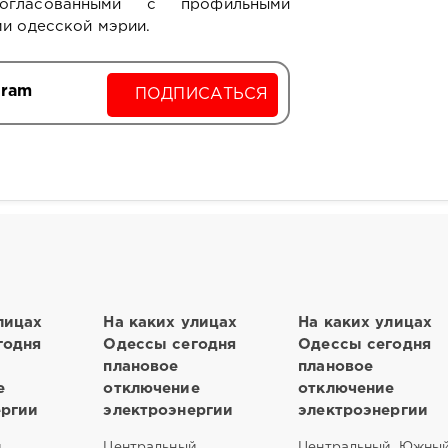
согласованными с профильными
ми одесской мэрии.
gram
ПОДПИСАТЬСЯ
лицах
На каких улицах
На каких улицах
годня
Одессы сегодня
Одессы сегодня
плановое
плановое
е
отключение
отключение
ергии
электроэнергии
электроэнергии
,
Центральный,
Центральный, Южны