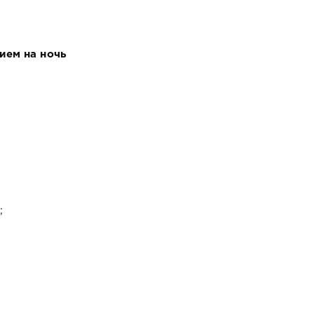
ием на ночь
;