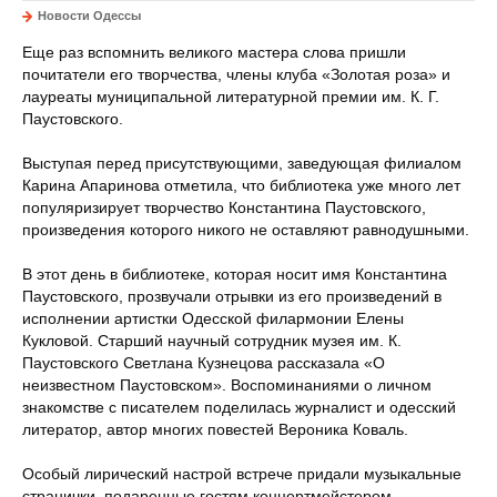
Новости Одессы
Еще раз вспомнить великого мастера слова пришли
почитатели его творчества, члены клуба «Золотая роза» и
лауреаты муниципальной литературной премии им. К. Г.
Паустовского.
Выступая перед присутствующими, заведующая филиалом
Карина Апаринова отметила, что библиотека уже много лет
популяризирует творчество Константина Паустовского,
произведения которого никого не оставляют равнодушными.
В этот день в библиотеке, которая носит имя Константина
Паустовского, прозвучали отрывки из его произведений в
исполнении артистки Одесской филармонии Елены
Кукловой. Старший научный сотрудник музея им. К.
Паустовского Светлана Кузнецова рассказала «О
неизвестном Паустовском». Воспоминаниями о личном
знакомстве с писателем поделилась журналист и одесский
литератор, автор многих повестей Вероника Коваль.
Особый лирический настрой встрече придали музыкальные
странички, подаренные гостям концертмейстером