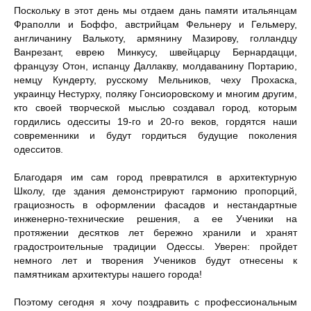
Поскольку в этот день мы отдаем дань памяти итальянцам
Фраполли и Боффо, австрийцам Фельнеру и Гельмеру,
англичанину Валькоту, армянину Мазирову, голландцу
Ванрезант, еврею Минкусу, швейцарцу Бернардацци,
французу Отон, испанцу Даллакву, молдаванину Портарию,
немцу Кундерту, русскому Мельников, чеху Прохаска,
украинцу Нестурху, поляку Гонсиоровскому и многим другим,
кто своей творческой мыслью создавал город, которым
гордились одесситы 19-го и 20-го веков, гордятся наши
современники и будут гордиться будущие поколения
одесситов.
Благодаря им сам город превратился в архитектурную
Школу, где здания демонстрируют гармонию пропорций,
грациозность в оформлении фасадов и нестандартные
инженерно-технические решения, а ее Ученики на
протяжении десятков лет бережно хранили и хранят
градостроительные традиции Одессы. Уверен: пройдет
немного лет и творения Учеников будут отнесены к
памятникам архитектуры нашего города!
Поэтому сегодня я хочу поздравить с профессиональным