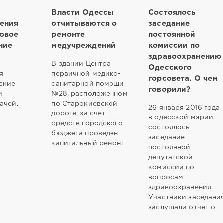
Власти Одессы
Состоялось
ения
отчитываются о
заседание
новое
ремонте
постоянной
ние
медучреждений
комиссии по
здравоохранению
В здании Центра
Одесского
я
первичной медико-
горсовета. О чем
ские
санитарной помощи
говорили?
и
№28, расположенном
ачей.
по Старокиевской
26 января 2016 года
дороге, за счет
в одесской мэрии
средств городского
состоялось
бюджета проведен
заседание
капитальный ремонт
постоянной
депутатской
комиссии по
вопросам
здравоохранения.
Участники заседани
заслушали отчет о