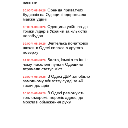
висотки
Оренда приватних
16:00/5-08-2026
будинків на Одещині здорожчала
майже удвічі
Одещина увійшла до
18:00/4-08-2026
трійки лідерів України за кількістю
новобудов
Вчителька початкової
16:00/4-08-2026
школи в Одесі випала з другого
поверху
Балта, Ізмаїл та інші:
14:00/4-08-2026
чому населені пункти Одещини
втрачали статус міст
В Одесі ДБР запобігло
12:00/4-08-2026
замовному вбивству судді за 40
тисяч доларів
В Одесі ремонують
10:00/4-08-2026
тепломережі: перелік адрес, де
можливі обмеження руху