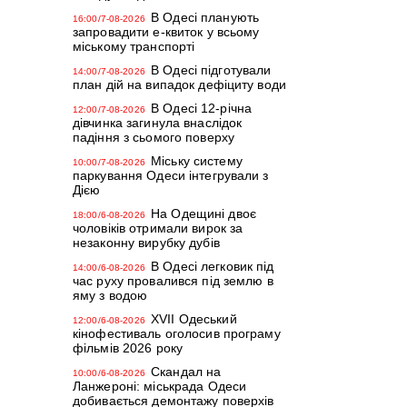
В Одесі планують
16:00/7-08-2026
запровадити е-квиток у всьому
міському транспорті
В Одесі підготували
14:00/7-08-2026
план дій на випадок дефіциту води
В Одесі 12-річна
12:00/7-08-2026
дівчинка загинула внаслідок
падіння з сьомого поверху
Міську систему
10:00/7-08-2026
паркування Одеси інтегрували з
Дією
На Одещині двоє
18:00/6-08-2026
чоловіків отримали вирок за
незаконну вирубку дубів
В Одесі легковик під
14:00/6-08-2026
час руху провалився під землю в
яму з водою
XVII Одеський
12:00/6-08-2026
кінофестиваль оголосив програму
фільмів 2026 року
Скандал на
10:00/6-08-2026
Ланжероні: міськрада Одеси
добивається демонтажу поверхів