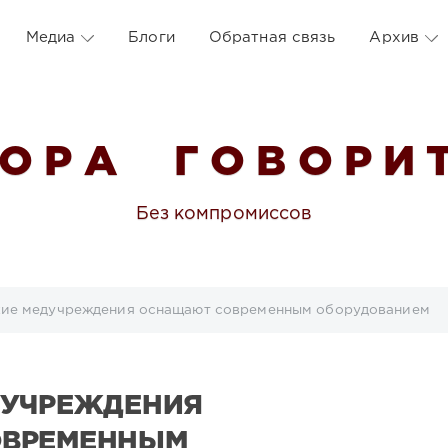
Медиа
Блоги
Обратная связь
Архив
 О Р А Г О В О Р И Т
Без компромиссов
кие медучреждения оснащают современным оборудованием
ДУЧРЕЖДЕНИЯ
ОВРЕМЕННЫМ