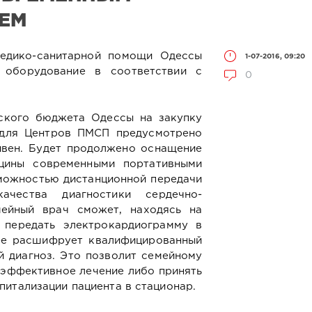
ЕМ
едико-санитарной помощи Одессы
1-07-2016, 09:20
 оборудование в соответствии с
0
дского бюджета Одессы на закупку
 для Центров ПМСП предусмотрено
ривен. Будет продолжено оснащение
цины современными портативными
можностью дистанционной передачи
ачества диагностики сердечно-
мейный врач сможет, находясь на
 передать электрокардиограмму в
 ее расшифрует квалифицированный
й диагноз. Это позволит семейному
 эффективное лечение либо принять
питализации пациента в стационар.