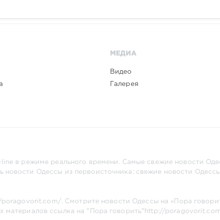
МЕДИА
Видео
а
Галерея
line в режиме реального времени. Самые свежие новости Одес
ь новости Одессы из первоисточника: свежие новости Одессы,
//poragovorit.com/
. Смотрите новости Одессы на «Пора говори
х материалов ссылка на "Пора говорить"
http://poragovorit.co