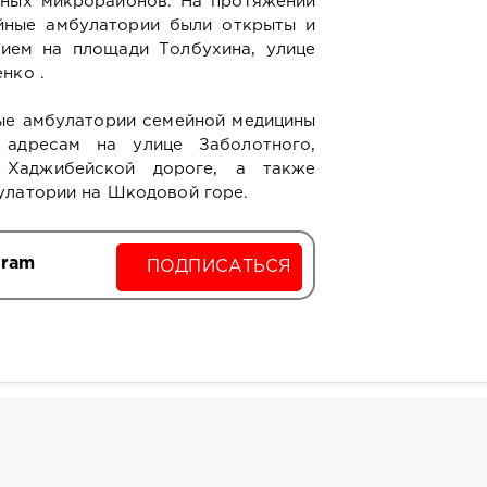
нных микрорайонов. На протяжении
йные амбулатории были открыты и
ием на площади Толбухина, улице
нко .
ые амбулатории семейной медицины
адресам на улице Заболотного,
, Хаджибейской дороге, а также
улатории на Шкодовой горе.
gram
ПОДПИСАТЬСЯ