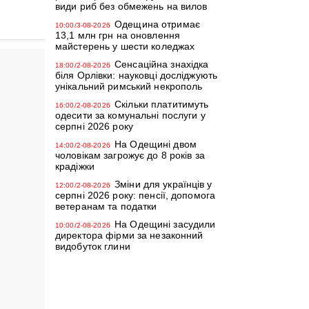
види риб без обмежень на вилов
Одещина отримає
10:00/3-08-2026
13,1 млн грн на оновлення
майстерень у шести коледжах
Сенсаційна знахідка
18:00/2-08-2026
біля Орлівки: науковці досліджують
унікальний римський некрополь
Скільки платитимуть
16:00/2-08-2026
одесити за комунальні послуги у
серпні 2026 року
На Одещині двом
14:00/2-08-2026
чоловікам загрожує до 8 років за
крадіжки
Зміни для українців у
12:00/2-08-2026
серпні 2026 року: пенсії, допомога
ветеранам та податки
На Одещині засудили
10:00/2-08-2026
директора фірми за незаконний
видобуток глини