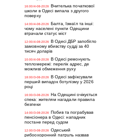
Вчителька початкової
16:00/4-08-2026
школи в Одесі випала з другого
поверху
Балта, Ізмаїл та інші:
14:00/4-08-2026
чому населені пункти Одещини
втрачали статус міст
В Одесі ДБР запобігло
12:00/4-08-2026
замовному вбивству судді за 40
тисяч доларів
В Одесі ремонують
10:00/4-08-2026
тепломережі: перелік адрес, де
можливі обмеження руху
В Одесі зафіксували
18:00/3-08-2026
перший випадок ботулізму у 2026
році
На Одещині очікується
16:00/3-08-2026
спека: жителям нагадали правила
безпеки
Побив та пограбував
14:00/3-08-2026
пенсіонера в Одесі: нападник
постане перед судом
Одеський
12:00/3-08-2026
рибоохоронний патруль назвав