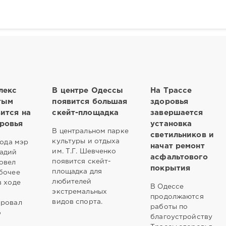
лекс
В центре Одессы
На Трассе
тым
появится большая
здоровья
ится на
скейт-площадка
завершается
ровья
установка
В центральном парке
светильников и
культуры и отдыха
года мэр
начат ремонт
им. Т.Г. Шевченко
надий
асфальтового
появится скейт-
овел
покрытия
площадка для
бочее
любителей
в ходе
В Одессе
экстремальных
продолжаются
видов спорта.
ировал
работы по
о
благоустройству
и