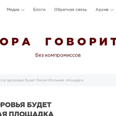
Медиа
Блоги
Обратная связь
Архив
 О Р А Г О В О Р И Т
Без компромиссов
ссе здоровья будет баскетбольная площадка
ОРОВЬЯ БУДЕТ
АЯ ПЛОЩАДКА