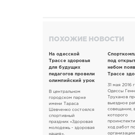
ПОХОЖИЕ НОВОСТИ
На одесской
Спорткомп
Трассе здоровья
под откры
для будущих
небом появ
педагогов провели
Трассе здо
олимпийский урок
31 мая 2016 
Одессы Ген
В центральном
Труханов пр
городском парке
выездное ра
имени Тараса
совещание, 
Шевченко состоялся
которого
спортивный
проинспект
праздник «Здоровая
ход работ п
молодежь - здоровая
организаци
нация».