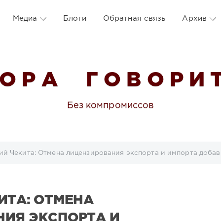
Медиа
Блоги
Обратная связь
Архив
 О Р А Г О В О Р И Т
Без компромиссов
й Чекита: Отмена лицензирования экспорта и импорта добавит во
ИТА: ОТМЕНА
ИЯ ЭКСПОРТА И