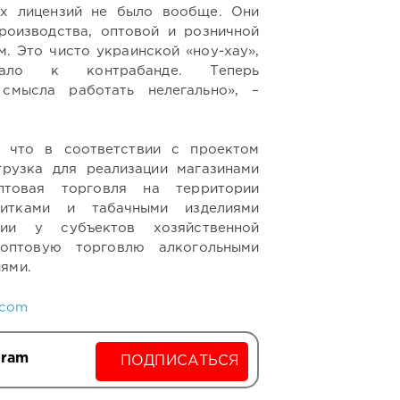
их лицензий не было вообще. Они
роизводства, оптовой и розничной
м. Это чисто украинской «ноу-хау»,
ало к контрабанде. Теперь
смысла работать нелегально», –
 что в соответствии с проектом
грузка для реализации магазинами
птовая торговля на территории
питками и табачными изделиями
чии у субъектов хозяйственной
 оптовую торговлю алкогольными
ями.
.com
gram
ПОДПИСАТЬСЯ