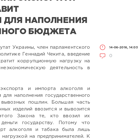
АВИТ
 ДЛЯ НАПОЛНЕНИЯ
ННОГО БЮДЖЕТА
утат Украины, член парламентского
14-06-2016, 14:03
олитике Геннадий Чекита, введение
0
кратит коррупционную нагрузку на
неэкономическую деятельность в
 экспорта и импорта алкоголя и
 для наполнения государственного
 вывозных пошлин. Большая часть
чных изделий ввозится и вывозится
этого Закона те, кто ввозил их
 деньги государству. Потому что
орт алкоголя и табака была лишь
 нагрузкой на предпринимателей. К