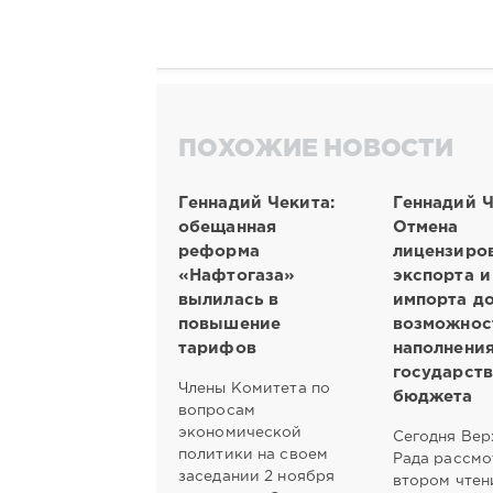
ПОХОЖИЕ НОВОСТИ
Геннадий Чекита:
Геннадий Ч
обещанная
Отмена
реформа
лицензиро
«Нафтогаза»
экспорта и
вылилась в
импорта д
повышение
возможнос
тарифов
наполнени
государств
Члены Комитета по
бюджета
вопросам
экономической
Сегодня Вер
политики на своем
Рада рассмо
заседании 2 ноября
втором чтен