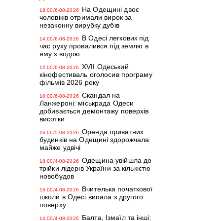
На Одещині двоє
18:00/6-08-2026
чоловіків отримали вирок за
незаконну вирубку дубів
В Одесі легковик під
14:00/6-08-2026
час руху провалився під землю в
яму з водою
XVII Одеський
12:00/6-08-2026
кінофестиваль оголосив програму
фільмів 2026 року
Скандал на
10:00/6-08-2026
Ланжероні: міськрада Одеси
добивається демонтажу поверхів
висотки
Оренда приватних
16:00/5-08-2026
будинків на Одещині здорожчала
майже удвічі
Одещина увійшла до
18:00/4-08-2026
трійки лідерів України за кількістю
новобудов
Вчителька початкової
16:00/4-08-2026
школи в Одесі випала з другого
поверху
Балта, Ізмаїл та інші:
14:00/4-08-2026