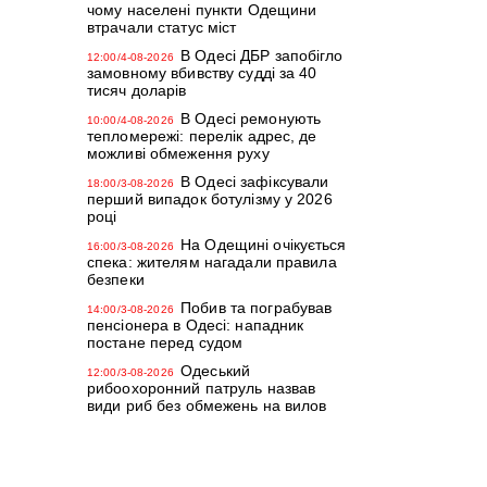
чому населені пункти Одещини
втрачали статус міст
В Одесі ДБР запобігло
12:00/4-08-2026
замовному вбивству судді за 40
тисяч доларів
В Одесі ремонують
10:00/4-08-2026
тепломережі: перелік адрес, де
можливі обмеження руху
В Одесі зафіксували
18:00/3-08-2026
перший випадок ботулізму у 2026
році
На Одещині очікується
16:00/3-08-2026
спека: жителям нагадали правила
безпеки
Побив та пограбував
14:00/3-08-2026
пенсіонера в Одесі: нападник
постане перед судом
Одеський
12:00/3-08-2026
рибоохоронний патруль назвав
види риб без обмежень на вилов