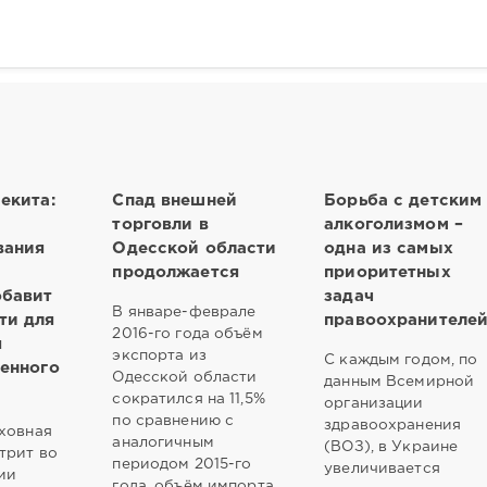
екита:
Спад внешней
Борьба с детским
торговли в
алкоголизмом –
вания
Одесской области
одна из самых
продолжается
приоритетных
обавит
задач
В январе-феврале
ти для
правоохранителе
2016-го года объём
я
экспорта из
С каждым годом, по
енного
Одесской области
данным Всемирной
сократился на 11,5%
организации
по сравнению с
здравоохранения
ховная
аналогичным
(ВОЗ), в Украине
трит во
периодом 2015-го
увеличивается
ии
года, объём импорта