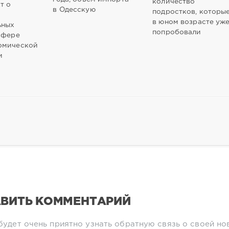
количество
т о
в Одесскую
подростков, которы
в юном возрасте уж
ьных
попробовали
сфере
омической
и
ВИТЬ КОММЕНТАРИЙ
будет очень приятно узнать обратную связь о своей но