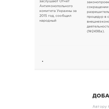
заслушают Отчет
законопроек
Антимонопольного
сокращении
комитета Украины за
разрешител
2015 год, сообщил
процедур в 
народный
внешнеэкон
деятельност
(№2498а).
ДОБА
Автору 