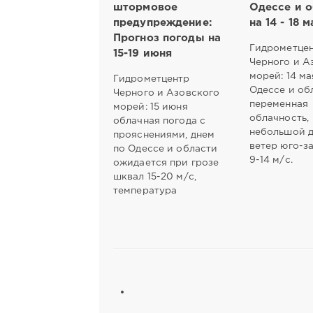
штормовое
Одессе и о
предупреждение:
на 14 - 18 м
Прогноз погоды на
Гидрометце
15-19 июня
Черного и А
морей: 14 ма
Гидрометцентр
Одессе и об
Черного и Азовского
переменная
морей: 15 июня
облачность,
облачная погода с
небольшой д
прояснениями, днем
ветер юго-з
по Одессе и области
9-14 м/с.
ожидается при грозе
шквал 15-20 м/с,
температура