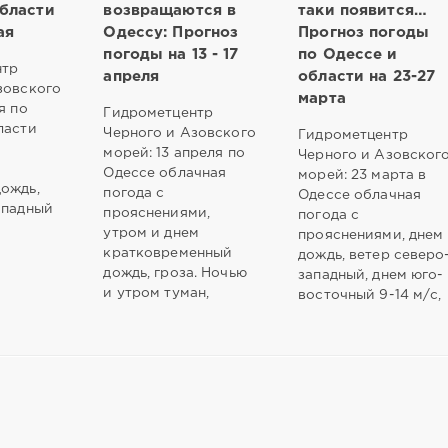
бласти
возвращаются в
таки появится…
ая
Одессу: Прогноз
Прогноз погоды
погоды на 13 - 17
по Одессе и
нтр
апреля
области на 23-27
зовского
марта
я по
Гидрометцентр
ласти
Черного и Азовского
Гидрометцентр
морей: 13 апреля по
Черного и Азовског
Одессе облачная
морей: 23 марта в
ождь,
погода с
Одессе облачная
ападный
прояснениями,
погода с
утром и днем
прояснениями, днем
кратковременный
дождь, ветер северо
дождь, гроза. Ночью
западный, днем юго-
и утром туман,
восточный 9-14 м/с,