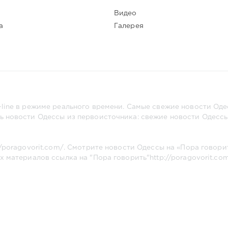
Видео
а
Галерея
line в режиме реального времени. Самые свежие новости Одес
ь новости Одессы из первоисточника: свежие новости Одессы,
//poragovorit.com/
. Смотрите новости Одессы на «Пора говори
х материалов ссылка на "Пора говорить"
http://poragovorit.co