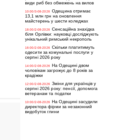
види риб без обмежень на вилов
Одещина отримає
10:00/3-08-2026
13,1 млн грн на оновлення
майстерень у шести коледжах
Сенсаційна знахідка
18:00/2-08-2026
біля Орлівки: науковці досліджують
унікальний римський некрополь
Скільки платитимуть
16:00/2-08-2026
одесити за комунальні послуги у
серпні 2026 року
На Одещині двом
14:00/2-08-2026
чоловікам загрожує до 8 років за
крадіжки
Зміни для українців у
12:00/2-08-2026
серпні 2026 року: пенсії, допомога
ветеранам та податки
На Одещині засудили
10:00/2-08-2026
директора фірми за незаконний
видобуток глини