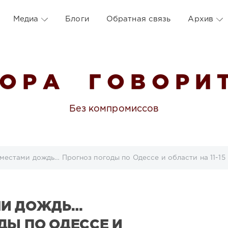
Медиа
Блоги
Обратная связь
Архив
 О Р А Г О В О Р И Т
Без компромиссов
местами дождь… Прогноз погоды по Одессе и области на 11-15
МИ ДОЖДЬ…
ДЫ ПО ОДЕССЕ И