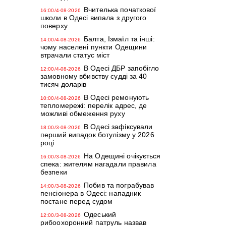
Вчителька початкової
16:00/4-08-2026
школи в Одесі випала з другого
поверху
Балта, Ізмаїл та інші:
14:00/4-08-2026
чому населені пункти Одещини
втрачали статус міст
В Одесі ДБР запобігло
12:00/4-08-2026
замовному вбивству судді за 40
тисяч доларів
В Одесі ремонують
10:00/4-08-2026
тепломережі: перелік адрес, де
можливі обмеження руху
В Одесі зафіксували
18:00/3-08-2026
перший випадок ботулізму у 2026
році
На Одещині очікується
16:00/3-08-2026
спека: жителям нагадали правила
безпеки
Побив та пограбував
14:00/3-08-2026
пенсіонера в Одесі: нападник
постане перед судом
Одеський
12:00/3-08-2026
рибоохоронний патруль назвав