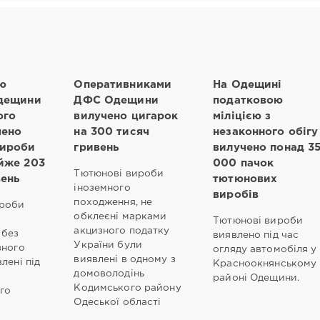
ю
Оперативниками
На Одещині
Одещини
ДФС Одещини
податковою
ого
вилучено цигарок
міліцією з
чено
на 300 тисяч
незаконного обігу
вироби
гривень
вилучено понад 3
йже 203
000 пачок
Тютюнові вироби
вень
тютюнових
іноземного
виробів
походження, не
ироби
обклеєні марками
Тютюнові вироби
акцизного податку
 без
виявлено під час
України були
зного
огляду автомобіля у
виявлені в одному з
лені під
Красноокнянському
домоволодінь
районі Одещини.
Кодимського району
го
Одеської області