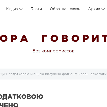
Медиа
Блоги
Обратная связь
Архив
 О Р А Г О В О Р И Т
Без компромиссов
щині податковою міліцією вилучено фальсифіковані алкогольні
ПОДАТКОВОЮ
УЧЕНО