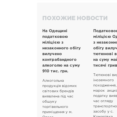
ПОХОЖИЕ НОВОСТИ
На Одещині
Податково
податковою
міліцією 
міліцією з
з незаконн
незаконного обігу
обігу вилу
вилучено
тютюнові 
контрабандного
на суму ма
алкоголю на суму
тисячі гри
910 тис. грн.
Тютюнові в
іноземного
Алкогольна
походження,
продукція відомих
марок акци
світових брендів
податку вияв
виявлена під час
час огляду
обшуку
транспортно
торгівельного
засобу у с.
приміщення у м.
Комарівка