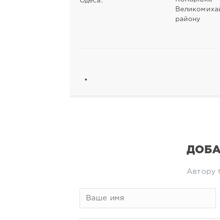
Одеса.
Великомихай
району
ДОБА
Автору 