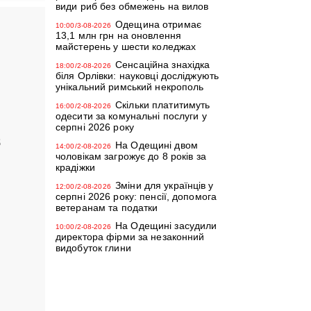
види риб без обмежень на вилов
Одещина отримає
10:00/3-08-2026
13,1 млн грн на оновлення
майстерень у шести коледжах
Сенсаційна знахідка
18:00/2-08-2026
біля Орлівки: науковці досліджують
унікальний римський некрополь
Скільки платитимуть
16:00/2-08-2026
одесити за комунальні послуги у
серпні 2026 року
5
На Одещині двом
14:00/2-08-2026
чоловікам загрожує до 8 років за
крадіжки
Зміни для українців у
12:00/2-08-2026
серпні 2026 року: пенсії, допомога
ветеранам та податки
На Одещині засудили
10:00/2-08-2026
директора фірми за незаконний
видобуток глини