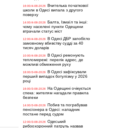
Вчителька початкової
16:00/4-08-2026
школи в Одесі випала з другого
поверху
Балта, Ізмаїл та інші:
14:00/4-08-2026
чому населені пункти Одещини
втрачали статус міст
В Одесі ДБР запобігло
12:00/4-08-2026
замовному вбивству судді за 40
тисяч доларів
В Одесі ремонують
10:00/4-08-2026
тепломережі: перелік адрес, де
можливі обмеження руху
В Одесі зафіксували
18:00/3-08-2026
перший випадок ботулізму у 2026
році
На Одещині очікується
16:00/3-08-2026
спека: жителям нагадали правила
безпеки
Побив та пограбував
14:00/3-08-2026
пенсіонера в Одесі: нападник
постане перед судом
Одеський
12:00/3-08-2026
рибоохоронний патруль назвав